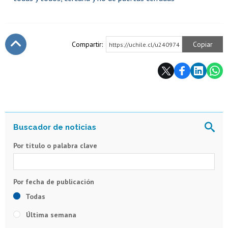
Compartir:
Copiar
https://uchile.cl/u240974
Subir
Por título o palabra clave
Todas
Última semana