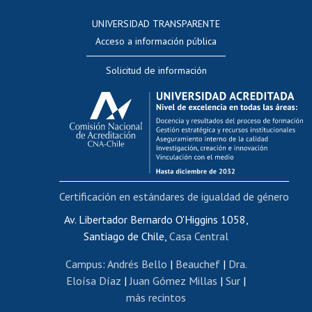
Consulta a bases de datos
UNIVERSIDAD TRANSPARENTE
Perfeccionamiento
Acceso a información pública
Editar Portafolio Académico
Solicitud de información
Evaluación docente
Calificación académica
Postulación al AUCAI
Funcionarias/os
Cursos internos de capacitación
Bienestar del personal
Certificación en estándares de igualdad de género
Portal de movilidad interna
Certificado de renta
Av. Libertador Bernardo O'Higgins 1058,
Santiago de Chile,
Casa Central
Certificado de renta honorarios
Gestión de correo uchile
Campus
:
Andrés Bello
|
Beauchef
|
Dra.
Editar páginas blancas
Eloísa Díaz
|
Juan Gómez Millas
|
Sur
|
más recintos
Extranjeras/os