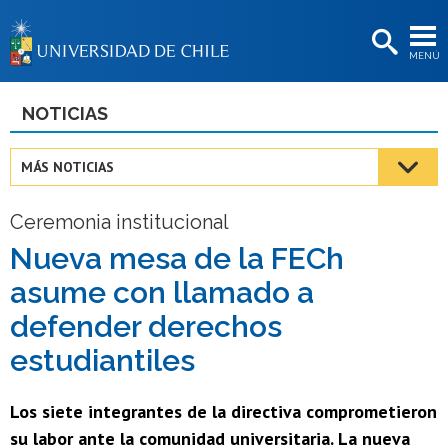
EXTENSIÓN
MENÚ
BIBLIOTECAS
LA UNIVERSIDAD
NOTICIAS
Postulantes
MÁS NOTICIAS
Estudiantes
Ceremonia institucional
Académicas/os
Nueva mesa de la FECh
Funcionarias/os
asume con llamado a
Egresadas/os
defender derechos
estudiantiles
Los siete integrantes de la directiva comprometieron
su labor ante la comunidad universitaria. La nueva