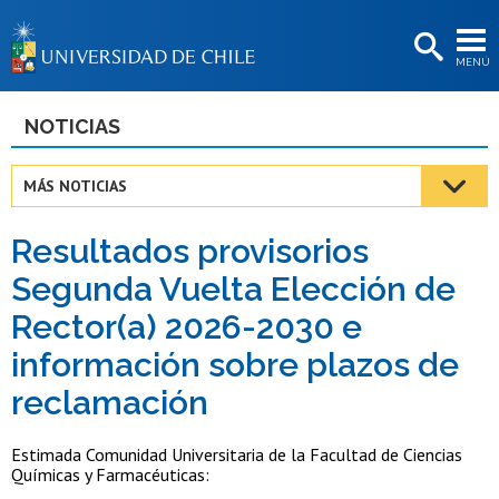
EXTENSIÓN
MENÚ
BIBLIOTECAS
LA UNIVERSIDAD
NOTICIAS
Postulantes
MÁS NOTICIAS
Estudiantes
Resultados provisorios
Académicas/os
Segunda Vuelta Elección de
Funcionarias/os
Rector(a) 2026-2030 e
Egresadas/os
información sobre plazos de
reclamación
Estimada Comunidad Universitaria de la Facultad de Ciencias
Químicas y Farmacéuticas: