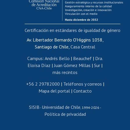
Funcionarias/os
Cursos internos de capacitación
Bienestar del personal
Certificación en estándares de igualdad de género
Portal de movilidad interna
Certificado de renta
Av. Libertador Bernardo O'Higgins 1058,
Santiago de Chile,
Casa Central
Certificado de renta honorarios
Gestión de correo uchile
Campus
:
Andrés Bello
|
Beauchef
|
Dra.
Editar páginas blancas
Eloísa Díaz
|
Juan Gómez Millas
|
Sur
|
más recintos
Extranjeras/os
Revalidación y reconocimiento de títulos
+56 2 29782000
|
Teléfonos y correos
|
Mapa del portal
|
Contacto
Postulación al Programa de Movilidad Estudiantil
Inscripción de asignaturas
SISIB
Universidad de Chile
Cursos de español
-
, 1994-2026 -
Política de privacidad
Mi Uchile
Ayuda tecnológica
Tarjeta TUI
Wifi