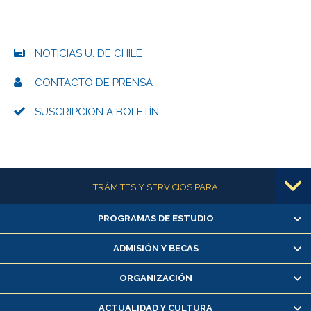
NOTICIAS U. DE CHILE
CONTACTO DE PRENSA
SUSCRIPCIÓN A BOLETÍN
Más información
TRÁMITES Y SERVICIOS PARA
PROGRAMAS DE ESTUDIO
Alumnas/os y exalumnas/os
Matrícula en línea
ADMISIÓN Y BECAS
Inscripción y cambio de asignaturas
ORGANIZACIÓN
Consulta y certificado de notas
Certificado de alumno regular
ACTUALIDAD Y CULTURA