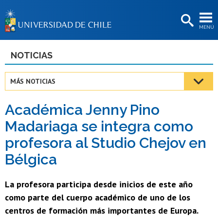
EXTENSIÓN
MENÚ
BIBLIOTECAS
LA UNIVERSIDAD
NOTICIAS
Postulantes
MÁS NOTICIAS
Estudiantes
Académica Jenny Pino
Académicas/os
Madariaga se integra como
Funcionarias/os
profesora al Studio Chejov en
Egresadas/os
Bélgica
La profesora participa desde inicios de este año
como parte del cuerpo académico de uno de los
centros de formación más importantes de Europa.