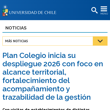
EXTENSIÓN
MENÚ
BIBLIOTECAS
LA UNIVERSIDAD
NOTICIAS
Postulantes
MÁS NOTICIAS
Estudiantes
Plan Colegio inicia su
Académicas/os
despliegue 2026 con foco en
Funcionarias/os
alcance territorial,
Egresadas/os
fortalecimiento del
acompañamiento y
trazabilidad de la gestión
Con visitas de establecimientos de distintas