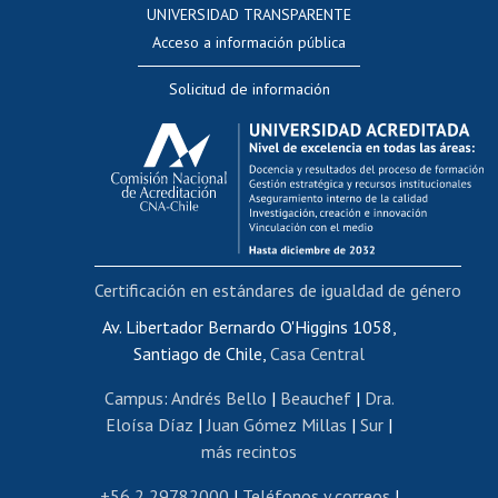
UNIVERSIDAD TRANSPARENTE
Perfeccionamiento
Acceso a información pública
Editar Portafolio Académico
Solicitud de información
Evaluación docente
Calificación académica
Postulación al AUCAI
Funcionarias/os
Cursos internos de capacitación
Bienestar del personal
Certificación en estándares de igualdad de género
Portal de movilidad interna
Certificado de renta
Av. Libertador Bernardo O'Higgins 1058,
Santiago de Chile,
Casa Central
Certificado de renta honorarios
Gestión de correo uchile
Campus
:
Andrés Bello
|
Beauchef
|
Dra.
Editar páginas blancas
Eloísa Díaz
|
Juan Gómez Millas
|
Sur
|
más recintos
Extranjeras/os
Revalidación y reconocimiento de títulos
+56 2 29782000
|
Teléfonos y correos
|