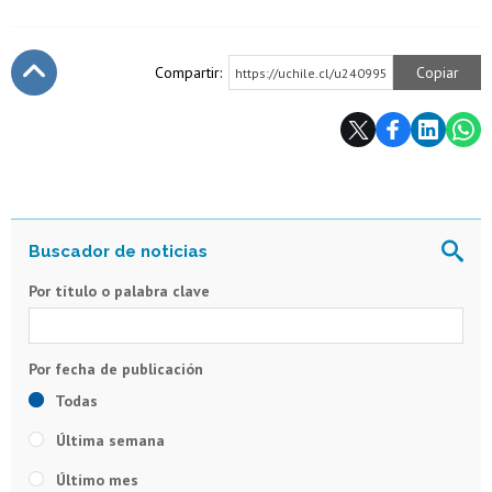
Compartir:
Copiar
https://uchile.cl/u240995
Subir
Por título o palabra clave
Todas
Última semana
Último mes