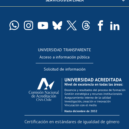
SERVICIOS EN LÍNEA
Pago de arancel y crédito alumnos
Pago de arancel y crédito exalumnos
Certificado de títulos y grados
Docentes
Postulación a concursos internos de investigación
Consulta a bases de datos
UNIVERSIDAD TRANSPARENTE
Perfeccionamiento
Acceso a información pública
Editar Portafolio Académico
Solicitud de información
Evaluación docente
Calificación académica
Postulación al AUCAI
Funcionarias/os
Cursos internos de capacitación
Bienestar del personal
Certificación en estándares de igualdad de género
Portal de movilidad interna