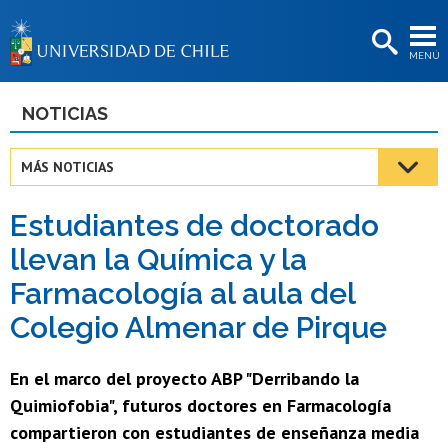
EXTENSIÓN
MENÚ
BIBLIOTECAS
LA UNIVERSIDAD
NOTICIAS
Postulantes
MÁS NOTICIAS
Estudiantes
Estudiantes de doctorado
Académicas/os
llevan la Química y la
Funcionarias/os
Farmacología al aula del
Egresadas/os
Colegio Almenar de Pirque
En el marco del proyecto ABP "Derribando la
Quimiofobia", futuros doctores en Farmacología
compartieron con estudiantes de enseñanza media