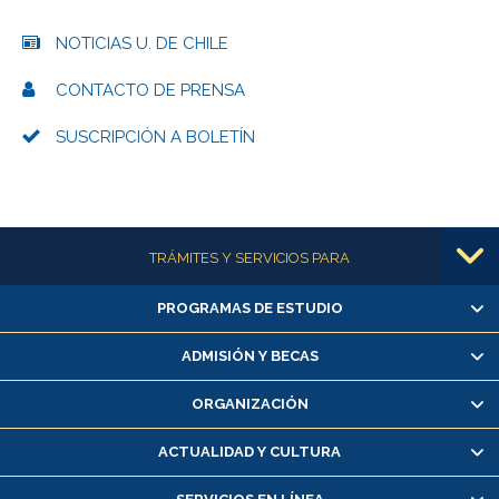
NOTICIAS U. DE CHILE
CONTACTO DE PRENSA
SUSCRIPCIÓN A BOLETÍN
Más información
TRÁMITES Y SERVICIOS PARA
PROGRAMAS DE ESTUDIO
Alumnas/os y exalumnas/os
Matrícula en línea
ADMISIÓN Y BECAS
Inscripción y cambio de asignaturas
ORGANIZACIÓN
Consulta y certificado de notas
Certificado de alumno regular
ACTUALIDAD Y CULTURA
Servicio médico y dental