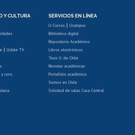
el personal
Postulación al Programa de
Movilidad Estudiantil
D Y CULTURA
SERVICIOS EN LÍNEA
ovilidad interna
Inscripción de asignaturas
|
 de renta
U-Cursos
Ucampus
Cursos de español
 de renta
vidades
Biblioteca digital
Repositorio Académico
correo uchile
|
le
Uchile TV
Libros electrónicos
nas blancas
Tesis U. de Chile
os
Revistas académicas
, sexual y violencia
Denuncias administrativas
 y coro
Portafolio académico
Sismos en Chile
itaria
Solicitud de salas Casa Central