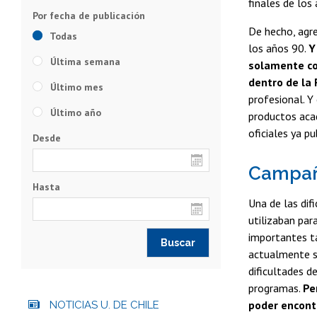
finales de los
De hecho, agre
Todas
los años 90.
Y
Última semana
solamente co
dentro de la 
Último mes
profesional. Y
Último año
productos acad
oficiales ya pu
Desde
Campañ
Hasta
Una de las dif
utilizaban par
importantes ta
actualmente so
dificultades d
programas.
Pe
poder encont
NOTICIAS U. DE CHILE