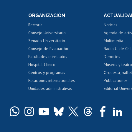
e asignaturas
Consulta a bases de datos
Bienestar d
 de notas
ORGANIZACIÓN
ACTUALIDA
Perfeccionamiento
Portal de m
 regular
Editar Portafolio Académico
Certificado
Rectoría
Noticias
tal
Evaluación docente
Certificado
Consejo Universitario
Agenda de acti
dito alumnos
honorarios
Calificación académica
Senado Universitario
Multimedia
dito exalumnos
Gestión de 
Consejo de Evaluación
Radio U. de Chi
Postulación al AUCAI
y grados
Editar pági
Facultades e institutos
Deportes
Hospital Clínico
Museos y teatr
da tecnológica
Tarjeta TUI
Wifi
Acoso laboral
s
Centros y programas
Orquesta, ballet
Relaciones internacionales
Publicaciones
Unidades administrativas
Editorial Univers