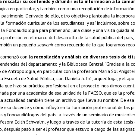
a rescatar su contenido y difundir esta información a la comu
gica en particular, y también como una recopilación de información 
 patrimonio. Derivado de ello, otro objetivo planteaba la incorpor
la formación curricular de los estudiantes; y así incluimos, sobre t
 la Fonoaudiología para primer año, una clase y una visita guiada 
 la profesión en el marco del desarrollo de la salud pública del país,
ambién un pequeño
souvenir
como recuerdo de lo que logramos recop
jo comenzó con
la recopilación y análisis de diversas tesis de tít
endencias del departamento y la Biblioteca Central. “Gracias a la c
e Antropología, en particular con la profesora María Sol Anigstei
a Escuela de Salud Pública; con Daniela Jofré, arqueóloga, y el ap
a que hizo su práctica profesional en el proyecto, nos dimos cuen
riada por una académica de esa unidad de la FACSO, que es la profe
 la actualidad también tiene un archivo que lleva su nombre. De es
 de esa docente y cómo influyó en la formación profesional de las p
 y fonoaudiólogos del país: a través de un seminario de musicoterap
ofesora Edith Schwalm, y luego a través de la tutoría de esta tesis 
o, después pasó a ser el profesor que estuvo a cargo de las asigna