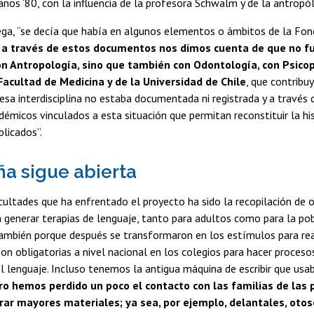
 años ‘80, con la influencia de la profesora Schwalm y de la antrop
ga, “se decía que había en algunos elementos o ámbitos de la Fono
 a través de estos documentos nos dimos cuenta de que no fue
n Antropología, sino que también con Odontología, con Psicop
Facultad de Medicina y de la Universidad de Chile
, que contribu
 esa interdisciplina no estaba documentada ni registrada y a travé
émicos vinculados a esta situación que permitan reconstituir la h
blicados”.
a sigue abierta
icultades que ha enfrentado el proyecto ha sido la recopilación de
a generar terapias de lenguaje, tanto para adultos como para la pobl
mbién porque después se transformaron en los estímulos para real
n obligatorias a nivel nacional en los colegios para hacer proceso
el lenguaje. Incluso tenemos la antigua máquina de escribir que usaba
ro hemos perdido un poco el contacto con las familias de la
rar mayores materiales; ya sea, por ejemplo, delantales, oto