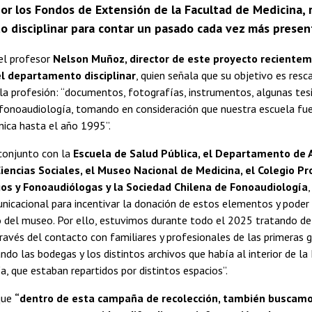
por los Fondos de Extensión de la Facultad de Medicina, 
o disciplinar para contar un pasado cada vez más presen
 el profesor
Nelson Muñoz, director de este proyecto recientem
l departamento disciplinar
, quien señala que su objetivo es res
la profesión: “documentos, fotografías, instrumentos, algunas tesi
fonoaudiología, tomando en consideración que nuestra escuela fue 
única hasta el año 1995”.
 conjunto con la
Escuela de Salud Pública, el Departamento de 
iencias Sociales, el Museo Nacional de Medicina, el Colegio Pr
os y Fonoaudiólogas y la Sociedad Chilena de Fonoaudiología
icacional para incentivar la donación de estos elementos y poder 
o del museo. Por ello, estuvimos durante todo el 2025 tratando de
avés del contacto con familiares y profesionales de las primeras 
ndo las bodegas y los distintos archivos que había al interior de la
, que estaban repartidos por distintos espacios”.
 que
“dentro de esta campaña de recolección, también buscamo