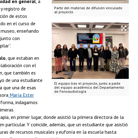
nidad en general
, a
Parte del material de difusión vinculado
y registro de
al proyecto
ación de estos
odo en el curso de
al museo, enseñando
 junto con
ilar”.
ulo
, que estaban en
olaboración con el
n, que también es
oyo de una estudiante
El equipo tras el proyecto, junto a parte
ta que una de esas
del equipo académico del Departamento
de Fonoaudiología
sora
María Ester
a forma, indagamos
rimeras
ia, en primer lugar, donde asistió la primera directora de la
en particular. Y coincide, además, que un estudiante que asistió
turas de recursos musicales y eufonía en la escuela hasta