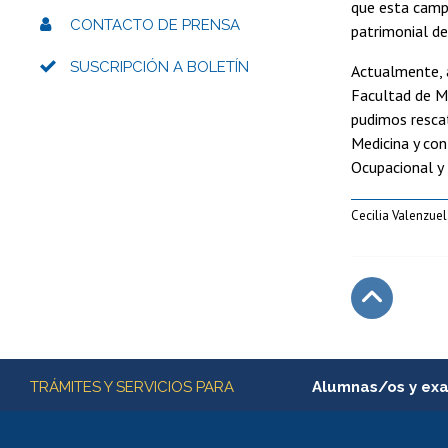
que esta campa
CONTACTO DE PRENSA
patrimonial de
SUSCRIPCIÓN A BOLETÍN
Actualmente, a
Facultad de Me
pudimos rescat
Medicina y con
Ocupacional y
Cecilia Valenzue
Subir
Más información
TRÁMITES Y SERVICIOS PARA
Alumnas/os y ex
Matrícula en línea