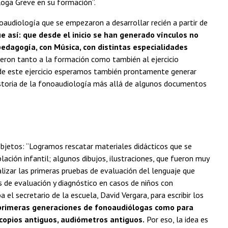
óloga Greve en su formación”.
audiología que se empezaron a desarrollar recién a partir de
 así: que desde el inicio se han generado vínculos no
edagogía, con Música, con distintas especialidades
yeron tanto a la formación como también al ejercicio
s de este ejercicio esperamos también prontamente generar
istoria de la fonoaudiología más allá de algunos documentos
 objetos: “Logramos rescatar materiales didácticos que se
ación infantil; algunos dibujos, ilustraciones, que fueron muy
izar las primeras pruebas de evaluación del lenguaje que
s de evaluación y diagnóstico en casos de niños con
 el secretario de la escuela, David Vergara, para escribir los
s primeras generaciones de fonoaudiólogas como para
scopios antiguos, audiómetros antiguos.
Por eso, la idea es