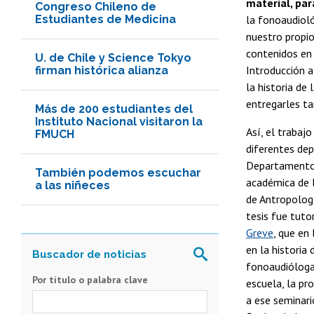
material, par
Congreso Chileno de
Estudiantes de Medicina
la fonoaudioló
nuestro propio
contenidos en 
U. de Chile y Science Tokyo
Introducción a
firman histórica alianza
la historia de
entregarles t
Más de 200 estudiantes del
Instituto Nacional visitaron la
Así, el traba
FMUCH
diferentes dep
Departamento d
También podemos escuchar
académica de l
a las niñeces
de Antropologí
tesis fue tuto
Greve
, que en
en la historia
fonoaudiólogas
Por título o palabra clave
escuela, la pr
a ese seminari