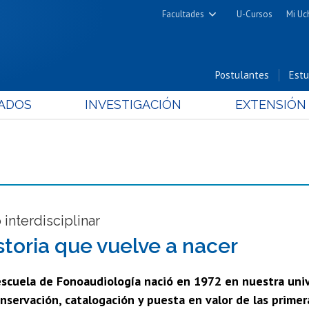
Facultades
U-Cursos
Mi Uc
Arquitectura y Urbanismo
Ciencias
Postulantes
Estu
Cs. Físicas y Matemáticas
ADOS
INVESTIGACIÓN
EXTENSIÓN
Cs. Químicas y Farmacéuticas
Cs. Veterinarias y Pecuarias
Derecho
Filosofía y Humanidades
Medicina
Estudios Avanzados en Educación
interdisciplinar
Nutrición y Tecnología de
storia que vuelve a nacer
Alimentos
escuela de Fonoaudiología nació en 1972 en nuestra univ
nservación, catalogación y puesta en valor de las primer