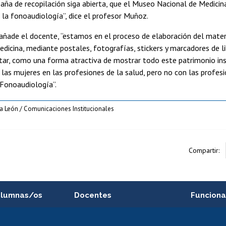
ña de recopilación siga abierta, que el Museo Nacional de Medicina
 la fonoaudiología”, dice el profesor Muñoz.
ñade el docente, “estamos en el proceso de elaboración del materia
dicina, mediante postales, fotografías, stickers y marcadores de l
ar, como una forma atractiva de mostrar todo este patrimonio ins
 las mujeres en las profesiones de la salud, pero no con las profesi
 Fonoaudiología”.
la León / Comunicaciones Institucionales
Compartir:
alumnas/os
Docentes
Funciona
Postulación a concursos
Cursos inte
internos de investigación
capacitació