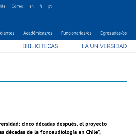
hile
Correo
en
fr
pt
Artes
Cs. Agronómicas
diantes
Académicas/os
Funcionarias/os
Egresadas/os
Cs. Forestales y Conservación
BIBLIOTECAS
LA UNIVERSIDAD
Cs. Sociales
Comunicación e Imagen
Economía y Negocios
Gobierno
Odontología
Estudios Internacionales
Bachillerato
Hospital Clínico
ersidad; cinco décadas después, el proyecto
as décadas de la fonoaudiología en Chile”,