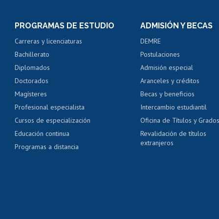
Inscripción y cambio d
Consulta y certificado
PROGRAMAS DE ESTUDIO
ADMISIÓN Y BECAS
Certificado de alumno
Carreras y licenciaturas
DEMRE
Servicio médico y den
Bachillerato
Postulaciones
Pago de arancel y cré
Diplomados
Admisión especial
Pago de arancel y cré
Doctorados
Aranceles y créditos
Certificado de títulos 
Magísteres
Becas y beneficios
Profesional especialista
Intercambio estudiantil
Mi Uchile
Ayu
Cursos de especialización
Oficina de Títulos y Grado
Educación continua
Revalidación de títulos
extranjeros
Programas a distancia