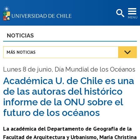
EXTENSIÓN
MENÚ
BIBLIOTECAS
LA UNIVERSIDAD
NOTICIAS
Postulantes
MÁS NOTICIAS
Estudiantes
Lunes 8 de junio, Día Mundial de los Océanos
Académicas/os
Académica U. de Chile es una
Funcionarias/os
de las autoras del histórico
Egresadas/os
informe de la ONU sobre el
futuro de los océanos
La académica del Departamento de Geografía de la
Facultad de Arquitectura y Urbanismo, María Christina