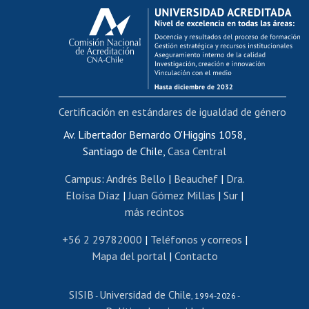
Calificación académica
Postulación al AUCAI
Funcionarias/os
Cursos internos de capacitación
Bienestar del personal
Certificación en estándares de igualdad de género
Portal de movilidad interna
Certificado de renta
Av. Libertador Bernardo O'Higgins 1058,
Santiago de Chile,
Casa Central
Certificado de renta honorarios
Gestión de correo uchile
Campus
:
Andrés Bello
|
Beauchef
|
Dra.
Editar páginas blancas
Eloísa Díaz
|
Juan Gómez Millas
|
Sur
|
más recintos
Extranjeras/os
Revalidación y reconocimiento de títulos
+56 2 29782000
|
Teléfonos y correos
|
Mapa del portal
|
Contacto
Postulación al Programa de Movilidad Estudiantil
Inscripción de asignaturas
SISIB
Universidad de Chile
Cursos de español
-
, 1994-2026 -