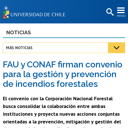
EXTENSIÓN
MENÚ
BIBLIOTECAS
LA UNIVERSIDAD
NOTICIAS
Postulantes
MÁS NOTICIAS
Estudiantes
FAU y CONAF firman convenio
Académicas/os
para la gestión y prevención
Funcionarias/os
de incendios forestales
Egresadas/os
El convenio con la Corporación Nacional Forestal
busca consolidar la colaboración entre ambas
instituciones y proyecta nuevas acciones conjuntas
orientadas a la prevención, mitigación y gestión del