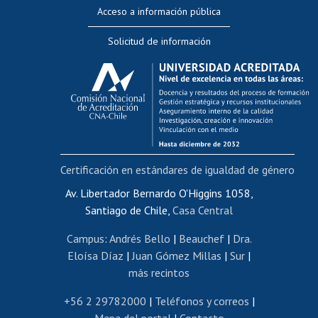
Perfeccionamiento
Acceso a información pública
Editar Portafolio Académico
Solicitud de información
Evaluación docente
Calificación académica
Postulación al AUCAI
Funcionarias/os
Cursos internos de capacitación
Bienestar del personal
Certificación en estándares de igualdad de género
Portal de movilidad interna
Certificado de renta
Av. Libertador Bernardo O'Higgins 1058,
Santiago de Chile,
Casa Central
Certificado de renta honorarios
Gestión de correo uchile
Campus
:
Andrés Bello
|
Beauchef
|
Dra.
Editar páginas blancas
Eloísa Díaz
|
Juan Gómez Millas
|
Sur
|
más recintos
Extranjeras/os
Revalidación y reconocimiento de títulos
+56 2 29782000
|
Teléfonos y correos
|