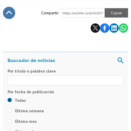
Compartir:
Copiar
https://uchile.cl/u241017
Subir
Por título o palabra clave
Todas
Última semana
Último mes