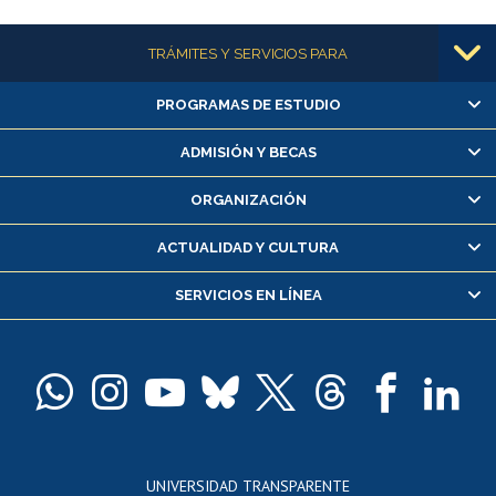
Más información
TRÁMITES Y SERVICIOS PARA
PROGRAMAS DE ESTUDIO
Alumnas/os y exalumnas/os
Matrícula en línea
ADMISIÓN Y BECAS
Inscripción y cambio de asignaturas
ORGANIZACIÓN
Consulta y certificado de notas
Certificado de alumno regular
ACTUALIDAD Y CULTURA
Servicio médico y dental
SERVICIOS EN LÍNEA
Pago de arancel y crédito alumnos
Pago de arancel y crédito exalumnos
Certificado de títulos y grados
Docentes
Postulación a concursos internos de investigación
Consulta a bases de datos
UNIVERSIDAD TRANSPARENTE