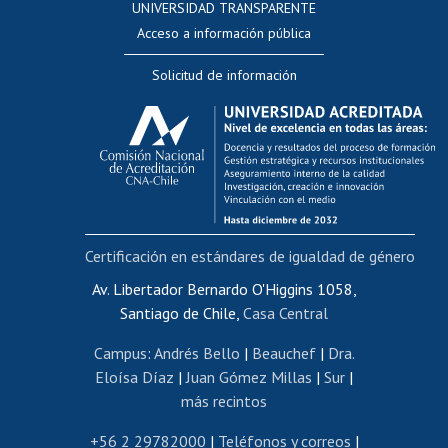
UNIVERSIDAD TRANSPARENTE
Perfeccionamiento
Acceso a información pública
Editar Portafolio Académico
Solicitud de información
Evaluación docente
Calificación académica
Postulación al AUCAI
Funcionarias/os
Cursos internos de capacitación
Bienestar del personal
Certificación en estándares de igualdad de género
Portal de movilidad interna
Certificado de renta
Av. Libertador Bernardo O'Higgins 1058,
Santiago de Chile,
Casa Central
Certificado de renta honorarios
Gestión de correo uchile
Campus
:
Andrés Bello
|
Beauchef
|
Dra.
Editar páginas blancas
Eloísa Díaz
|
Juan Gómez Millas
|
Sur
|
más recintos
Extranjeras/os
Revalidación y reconocimiento de títulos
+56 2 29782000
|
Teléfonos y correos
|