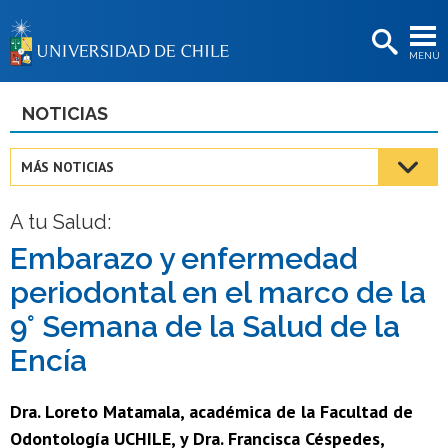
EXTENSIÓN
MENÚ
BIBLIOTECAS
LA UNIVERSIDAD
NOTICIAS
Postulantes
MÁS NOTICIAS
Estudiantes
A tu Salud:
Académicas/os
Embarazo y enfermedad
Funcionarias/os
periodontal en el marco de la
Egresadas/os
9° Semana de la Salud de la
Encía
Dra. Loreto Matamala, académica de la Facultad de
Odontología UCHILE, y Dra. Francisca Céspedes,