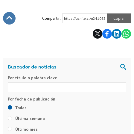
Compartir:
Copiar
https://uchile.cl/u241062
Subir
Por título o palabra clave
Todas
Última semana
Último mes