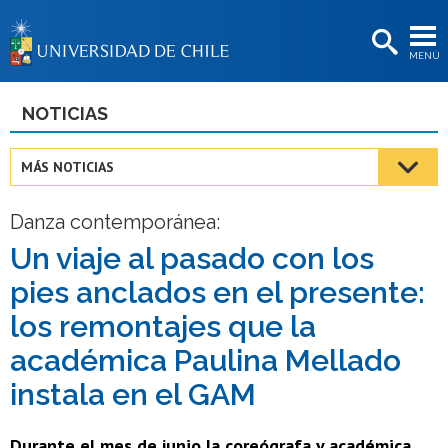
EXTENSIÓN
MENÚ
BIBLIOTECAS
LA UNIVERSIDAD
NOTICIAS
Postulantes
MÁS NOTICIAS
Estudiantes
Danza contemporánea:
Académicas/os
Un viaje al pasado con los
Funcionarias/os
pies anclados en el presente:
Egresadas/os
los remontajes que la
académica Paulina Mellado
instala en el GAM
Durante el mes de junio la coreógrafa y académica