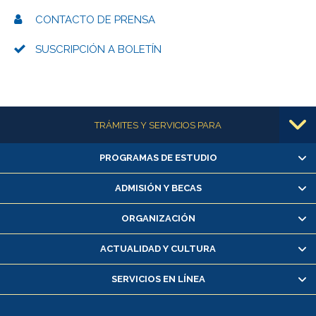
CONTACTO DE PRENSA
SUSCRIPCIÓN A BOLETÍN
Más información
TRÁMITES Y SERVICIOS PARA
PROGRAMAS DE ESTUDIO
Alumnas/os y exalumnas/os
Matrícula en línea
ADMISIÓN Y BECAS
Inscripción y cambio de asignaturas
ORGANIZACIÓN
Consulta y certificado de notas
Certificado de alumno regular
ACTUALIDAD Y CULTURA
Servicio médico y dental
SERVICIOS EN LÍNEA
Pago de arancel y crédito alumnos
Pago de arancel y crédito exalumnos