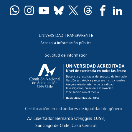
Certificado de títulos y grados
Docentes
Postulación a concursos internos de investigación
Consulta a bases de datos
UNIVERSIDAD TRANSPARENTE
Perfeccionamiento
Acceso a información pública
Editar Portafolio Académico
Solicitud de información
Evaluación docente
Calificación académica
Postulación al AUCAI
Funcionarias/os
Cursos internos de capacitación
Bienestar del personal
Certificación en estándares de igualdad de género
Portal de movilidad interna
Certificado de renta
Av. Libertador Bernardo O'Higgins 1058,
Santiago de Chile,
Casa Central
Certificado de renta honorarios