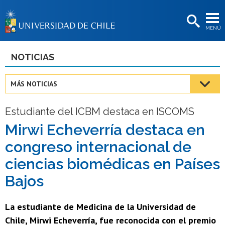
EXTENSIÓN
MENÚ
BIBLIOTECAS
LA UNIVERSIDAD
NOTICIAS
Postulantes
MÁS NOTICIAS
Estudiantes
Estudiante del ICBM destaca en ISCOMS
Académicas/os
Mirwi Echeverría destaca en
Funcionarias/os
congreso internacional de
Egresadas/os
ciencias biomédicas en Países
Bajos
La estudiante de Medicina de la Universidad de
Chile, Mirwi Echeverría, fue reconocida con el premio