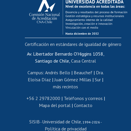
Postulación al AUCAI
Funcionarias/os
Cursos internos de capacitación
Bienestar del personal
Certificación en estándares de igualdad de género
Portal de movilidad interna
Certificado de renta
Av. Libertador Bernardo O'Higgins 1058,
Santiago de Chile,
Casa Central
Certificado de renta honorarios
Gestión de correo uchile
Campus
:
Andrés Bello
|
Beauchef
|
Dra.
Editar páginas blancas
Eloísa Díaz
|
Juan Gómez Millas
|
Sur
|
más recintos
Extranjeras/os
Revalidación y reconocimiento de títulos
+56 2 29782000
|
Teléfonos y correos
|
Mapa del portal
|
Contacto
Postulación al Programa de Movilidad Estudiantil
Inscripción de asignaturas
SISIB
Universidad de Chile
Cursos de español
-
, 1994-2026 -
Política de privacidad