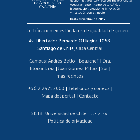
Funcionarias/os
Cursos internos de capacitación
Bienestar del personal
Certificación en estándares de igualdad de género
Portal de movilidad interna
Certificado de renta
Av. Libertador Bernardo O'Higgins 1058,
Santiago de Chile,
Casa Central
Certificado de renta honorarios
Gestión de correo uchile
Campus
:
Andrés Bello
|
Beauchef
|
Dra.
Editar páginas blancas
Eloísa Díaz
|
Juan Gómez Millas
|
Sur
|
más recintos
Extranjeras/os
Revalidación y reconocimiento de títulos
+56 2 29782000
|
Teléfonos y correos
|
Mapa del portal
|
Contacto
Postulación al Programa de Movilidad Estudiantil
Inscripción de asignaturas
SISIB
Universidad de Chile
Cursos de español
-
, 1994-2026 -
Política de privacidad
Mi Uchile
Ayuda tecnológica
Tarjeta TUI
Wifi