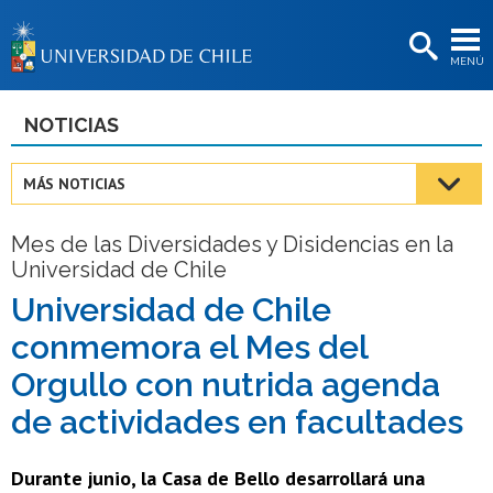
EXTENSIÓN
MENÚ
BIBLIOTECAS
LA UNIVERSIDAD
NOTICIAS
Postulantes
MÁS NOTICIAS
Estudiantes
Mes de las Diversidades y Disidencias en la
Académicas/os
Universidad de Chile
Funcionarias/os
Universidad de Chile
conmemora el Mes del
Egresadas/os
Orgullo con nutrida agenda
de actividades en facultades
Durante junio, la Casa de Bello desarrollará una