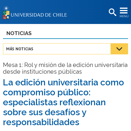
EXTENSIÓN
MENÚ
BIBLIOTECAS
LA UNIVERSIDAD
NOTICIAS
Postulantes
MÁS NOTICIAS
Estudiantes
Mesa 1: Rol y misión de la edición universitaria
Académicas/os
desde instituciones públicas
Funcionarias/os
La edición universitaria como
compromiso público:
Egresadas/os
especialistas reflexionan
sobre sus desafíos y
responsabilidades