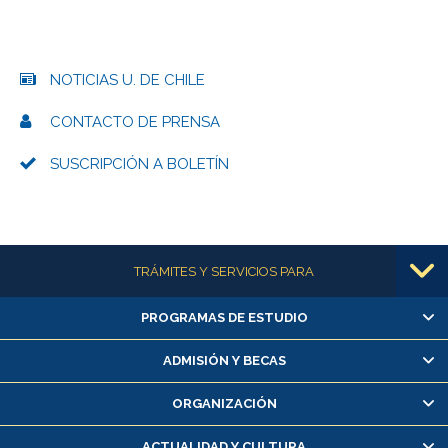
NOTICIAS U. DE CHILE
CONTACTO DE PRENSA
SUSCRIPCIÓN A BOLETÍN
Más información
TRÁMITES Y SERVICIOS PARA
PROGRAMAS DE ESTUDIO
Alumnas/os y exalumnas/os
Matrícula en línea
ADMISIÓN Y BECAS
Inscripción y cambio de asignaturas
ORGANIZACIÓN
Consulta y certificado de notas
Certificado de alumno regular
ACTUALIDAD Y CULTURA