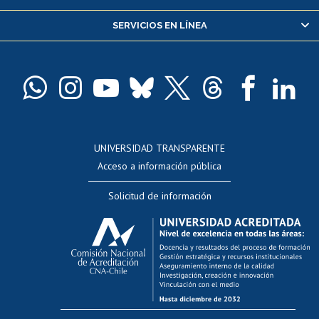
Servicio médico y dental
SERVICIOS EN LÍNEA
Pago de arancel y crédito alumnos
Pago de arancel y crédito exalumnos
Certificado de títulos y grados
Docentes
Postulación a concursos internos de investigación
Consulta a bases de datos
UNIVERSIDAD TRANSPARENTE
Perfeccionamiento
Acceso a información pública
Editar Portafolio Académico
Solicitud de información
Evaluación docente
Calificación académica
Postulación al AUCAI
Funcionarias/os
Cursos internos de capacitación
Bienestar del personal