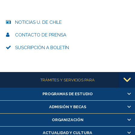
NOTICIAS U. DE CHILE
CONTACTO DE PRENSA
SUSCRIPCIÓN A BOLETÍN
Más información
TRÁMITES Y SERVICIOS PARA
PROGRAMAS DE ESTUDIO
Alumnas/os y exalumnas/os
Matrícula en línea
ADMISIÓN Y BECAS
Inscripción y cambio de asignaturas
ORGANIZACIÓN
Consulta y certificado de notas
Certificado de alumno regular
ACTUALIDAD Y CULTURA