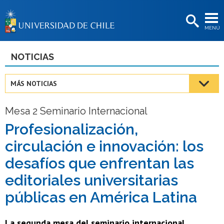
EXTENSIÓN
MENÚ
BIBLIOTECAS
LA UNIVERSIDAD
NOTICIAS
Postulantes
MÁS NOTICIAS
Estudiantes
Mesa 2 Seminario Internacional
Académicas/os
Profesionalización,
Funcionarias/os
circulación e innovación: los
Egresadas/os
desafíos que enfrentan las
editoriales universitarias
públicas en América Latina
La segunda mesa del seminario internacional