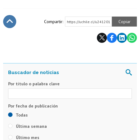
Compartir:
Copiar
https://uchile.cl/u241201
Subir
Por título o palabra clave
Todas
Última semana
Último mes