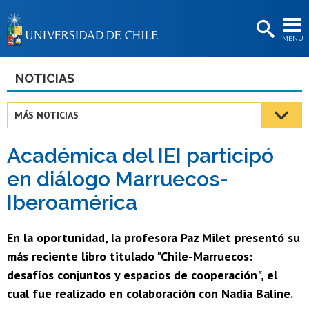
EXTENSIÓN
MENÚ
BIBLIOTECAS
LA UNIVERSIDAD
NOTICIAS
Postulantes
MÁS NOTICIAS
Estudiantes
Académica del IEI participó
Académicas/os
en diálogo Marruecos-
Funcionarias/os
Iberoamérica
Egresadas/os
En la oportunidad, la profesora Paz Milet presentó su
más reciente libro titulado "Chile-Marruecos:
desafíos conjuntos y espacios de cooperación", el
cual fue realizado en colaboración con Nadia Baline.