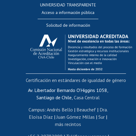
UNIVERSIDAD TRANSPARENTE
Perfeccionamiento
Acceso a información pública
Editar Portafolio Académico
Solicitud de información
Evaluación docente
Calificación académica
Postulación al AUCAI
Funcionarias/os
Cursos internos de capacitación
Bienestar del personal
Certificación en estándares de igualdad de género
Portal de movilidad interna
Certificado de renta
Av. Libertador Bernardo O'Higgins 1058,
Santiago de Chile,
Casa Central
Certificado de renta honorarios
Gestión de correo uchile
Campus
:
Andrés Bello
|
Beauchef
|
Dra.
Editar páginas blancas
Eloísa Díaz
|
Juan Gómez Millas
|
Sur
|
más recintos
Extranjeras/os
Revalidación y reconocimiento de títulos