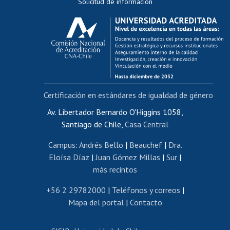
Solicitud de información
Evaluación docente
Calificación académica
Postulación al AUCAI
Funcionarias/os
Cursos internos de capacitación
Bienestar del personal
Certificación en estándares de igualdad de género
Portal de movilidad interna
Certificado de renta
Av. Libertador Bernardo O'Higgins 1058,
Santiago de Chile,
Casa Central
Certificado de renta honorarios
Gestión de correo uchile
Campus
:
Andrés Bello
|
Beauchef
|
Dra.
Editar páginas blancas
Eloísa Díaz
|
Juan Gómez Millas
|
Sur
|
más recintos
Extranjeras/os
Revalidación y reconocimiento de títulos
+56 2 29782000
|
Teléfonos y correos
|
Mapa del portal
|
Contacto
Postulación al Programa de Movilidad Estudiantil
Inscripción de asignaturas