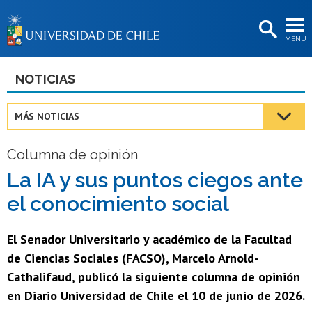
EXTENSIÓN
MENÚ
BIBLIOTECAS
LA UNIVERSIDAD
NOTICIAS
Postulantes
MÁS NOTICIAS
Estudiantes
Columna de opinión
Académicas/os
La IA y sus puntos ciegos ante
Funcionarias/os
el conocimiento social
Egresadas/os
El Senador Universitario y académico de la Facultad
de Ciencias Sociales (FACSO), Marcelo Arnold-
Cathalifaud, publicó la siguiente columna de opinión
en Diario Universidad de Chile el 10 de junio de 2026.