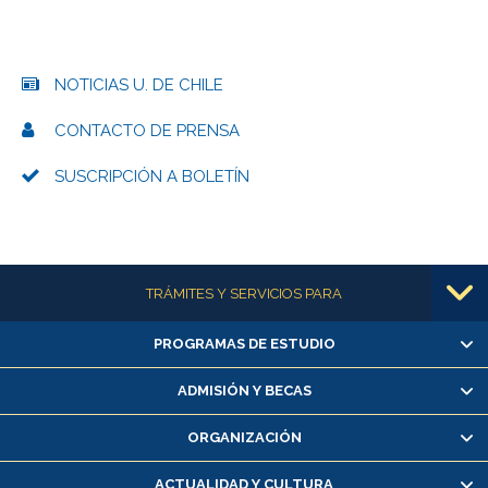
NOTICIAS U. DE CHILE
CONTACTO DE PRENSA
SUSCRIPCIÓN A BOLETÍN
Más información
TRÁMITES Y SERVICIOS PARA
PROGRAMAS DE ESTUDIO
Alumnas/os y exalumnas/os
Matrícula en línea
ADMISIÓN Y BECAS
Inscripción y cambio de asignaturas
ORGANIZACIÓN
Consulta y certificado de notas
Certificado de alumno regular
ACTUALIDAD Y CULTURA