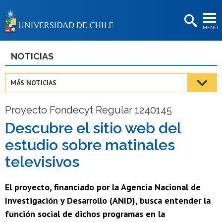
EXTENSIÓN
MENÚ
BIBLIOTECAS
LA UNIVERSIDAD
NOTICIAS
Postulantes
MÁS NOTICIAS
Estudiantes
Proyecto Fondecyt Regular 1240145
Académicas/os
Descubre el sitio web del
Funcionarias/os
estudio sobre matinales
Egresadas/os
televisivos
El proyecto, financiado por la Agencia Nacional de
Investigación y Desarrollo (ANID), busca entender la
función social de dichos programas en la