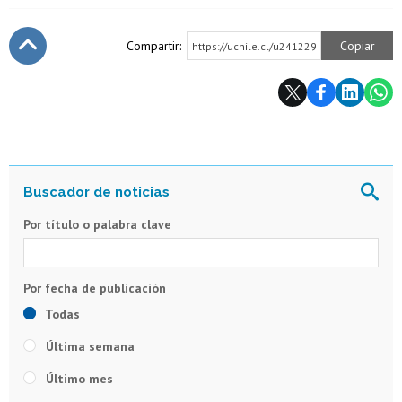
Compartir:
Copiar
https://uchile.cl/u241229
Subir
Por título o palabra clave
Todas
Última semana
Último mes