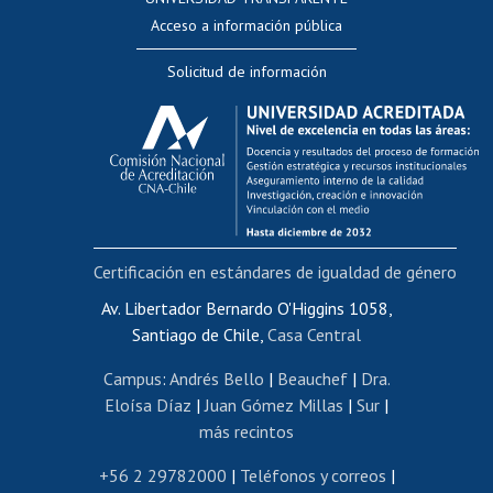
Perfeccionamiento
Acceso a información pública
Editar Portafolio Académico
Solicitud de información
Evaluación docente
Calificación académica
Postulación al AUCAI
Funcionarias/os
Cursos internos de capacitación
Bienestar del personal
Certificación en estándares de igualdad de género
Portal de movilidad interna
Certificado de renta
Av. Libertador Bernardo O'Higgins 1058,
Santiago de Chile,
Casa Central
Certificado de renta honorarios
Gestión de correo uchile
Campus
:
Andrés Bello
|
Beauchef
|
Dra.
Editar páginas blancas
Eloísa Díaz
|
Juan Gómez Millas
|
Sur
|
más recintos
Extranjeras/os
Revalidación y reconocimiento de títulos
+56 2 29782000
|
Teléfonos y correos
|