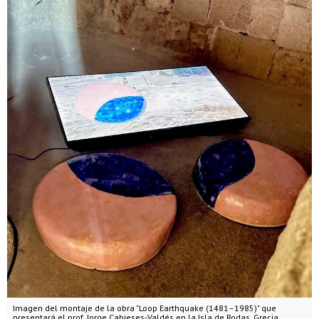
Imagen del montaje de la obra "Loop Earthquake (1481–1985)" que
presentará el prof. Jorge Cabieses-Valdés en la Isla de Rodas, Grecia.