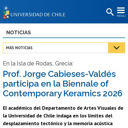
EXTENSIÓN
MENÚ
BIBLIOTECAS
LA UNIVERSIDAD
NOTICIAS
Postulantes
MÁS NOTICIAS
Estudiantes
En la Isla de Rodas, Grecia:
Académicas/os
Prof. Jorge Cabieses-Valdés
Funcionarias/os
participa en la Biennale of
Egresadas/os
Contemporary Keramics 2026
El académico del Departamento de Artes Visuales de
la Universidad de Chile indaga en los límites del
desplazamiento tectónico y la memoria acústica