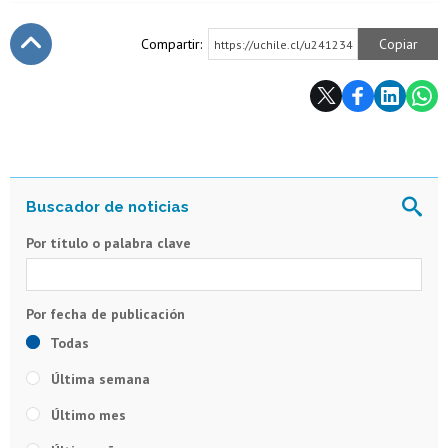
Compartir:
Copiar
https://uchile.cl/u241234
Subir
Por título o palabra clave
Todas
Última semana
Último mes