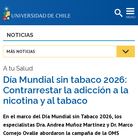
EXTENSIÓN
MENÚ
BIBLIOTECAS
LA UNIVERSIDAD
NOTICIAS
Postulantes
MÁS NOTICIAS
Estudiantes
A tu Salud
Académicas/os
Día Mundial sin tabaco 2026:
Funcionarias/os
Contrarrestar la adicción a la
Egresadas/os
nicotina y al tabaco
En el marco del Día Mundial sin Tabaco 2026, los
especialistas Dra. Andrea Muñoz Martínez y Dr. Marco
Cornejo Ovalle abordaron la campaña de la OMS