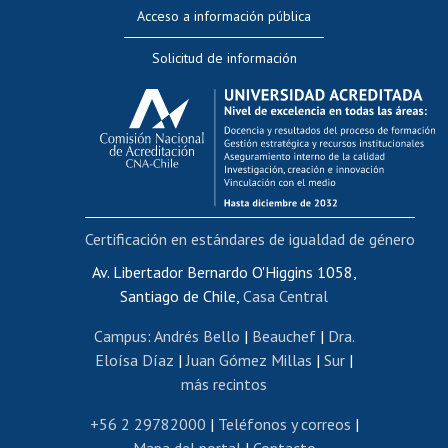
Perfeccionamiento
Acceso a información pública
Editar Portafolio Académico
Solicitud de información
Evaluación docente
Calificación académica
Postulación al AUCAI
Funcionarias/os
Cursos internos de capacitación
Bienestar del personal
Certificación en estándares de igualdad de género
Portal de movilidad interna
Certificado de renta
Av. Libertador Bernardo O'Higgins 1058,
Santiago de Chile,
Casa Central
Certificado de renta honorarios
Gestión de correo uchile
Campus
:
Andrés Bello
|
Beauchef
|
Dra.
Editar páginas blancas
Eloísa Díaz
|
Juan Gómez Millas
|
Sur
|
más recintos
Extranjeras/os
Revalidación y reconocimiento de títulos
+56 2 29782000
|
Teléfonos y correos
|
Mapa del portal
|
Contacto