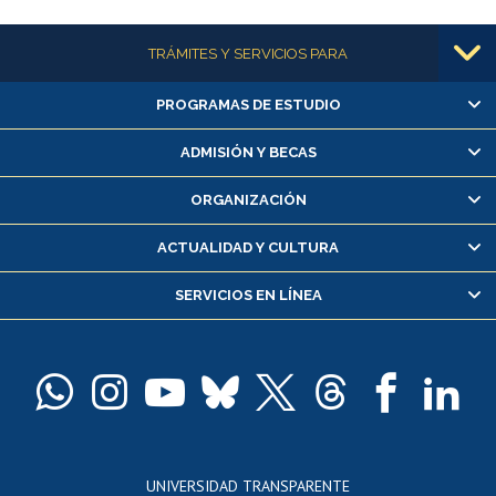
Más información
TRÁMITES Y SERVICIOS PARA
PROGRAMAS DE ESTUDIO
Alumnas/os y exalumnas/os
Matrícula en línea
ADMISIÓN Y BECAS
Inscripción y cambio de asignaturas
ORGANIZACIÓN
Consulta y certificado de notas
Certificado de alumno regular
ACTUALIDAD Y CULTURA
Servicio médico y dental
SERVICIOS EN LÍNEA
Pago de arancel y crédito alumnos
Pago de arancel y crédito exalumnos
Certificado de títulos y grados
Docentes
Postulación a concursos internos de investigación
Consulta a bases de datos
UNIVERSIDAD TRANSPARENTE