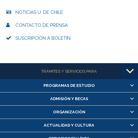
NOTICIAS U. DE CHILE
CONTACTO DE PRENSA
SUSCRIPCIÓN A BOLETÍN
Más información
TRÁMITES Y SERVICIOS PARA
PROGRAMAS DE ESTUDIO
Alumnas/os y exalumnas/os
Matrícula en línea
ADMISIÓN Y BECAS
Inscripción y cambio de asignaturas
ORGANIZACIÓN
Consulta y certificado de notas
Certificado de alumno regular
ACTUALIDAD Y CULTURA
Servicio médico y dental