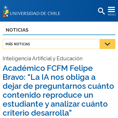
EXTENSIÓN
MENÚ
BIBLIOTECAS
LA UNIVERSIDAD
NOTICIAS
Postulantes
MÁS NOTICIAS
Estudiantes
Inteligencia Artificial y Educación
Académicas/os
Académico FCFM Felipe
Funcionarias/os
Bravo: “La IA nos obliga a
Egresadas/os
dejar de preguntarnos cuánto
contenido reproduce un
estudiante y analizar cuánto
criterio desarrolla”