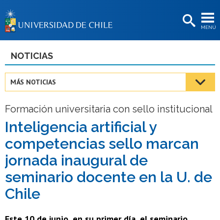
EXTENSIÓN
MENÚ
BIBLIOTECAS
LA UNIVERSIDAD
NOTICIAS
Postulantes
MÁS NOTICIAS
Estudiantes
Formación universitaria con sello institucional
Académicas/os
Inteligencia artificial y
Funcionarias/os
competencias sello marcan
Egresadas/os
jornada inaugural de
seminario docente en la U. de
Chile
Este 10 de junio, en su primer día, el seminario