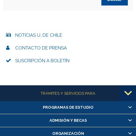
NOTICIAS U. DE CHILE
CONTACTO DE PRENSA
SUSCRIPCIÓN A BOLETÍN
Más información
TRÁMITES Y SERVICIOS PARA
PROGRAMAS DE ESTUDIO
Alumnas/os y exalumnas/os
Matrícula en línea
ADMISIÓN Y BECAS
Inscripción y cambio de asignaturas
ORGANIZACIÓN
Consulta y certificado de notas