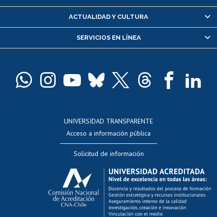
Certificado de alumno regular
ACTUALIDAD Y CULTURA
Servicio médico y dental
SERVICIOS EN LÍNEA
Pago de arancel y crédito alumnos
Pago de arancel y crédito exalumnos
Certificado de títulos y grados
Docentes
Postulación a concursos internos de investigación
Consulta a bases de datos
UNIVERSIDAD TRANSPARENTE
Perfeccionamiento
Acceso a información pública
Editar Portafolio Académico
Solicitud de información
Evaluación docente
Calificación académica
Postulación al AUCAI
Funcionarias/os
Cursos internos de capacitación