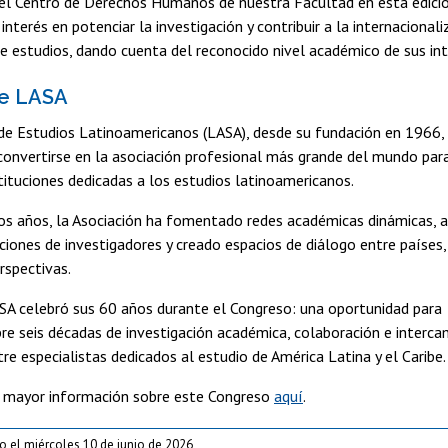
del Centro de Derechos Humanos de nuestra Facultad en esta edici
interés en potenciar la investigación y contribuir a la internacional
e estudios, dando cuenta del reconocido nivel académico de sus in
de LASA
de Estudios Latinoamericanos (LASA), desde su fundación en 1966,
convertirse en la asociación profesional más grande del mundo par
tituciones dedicadas a los estudios latinoamericanos.
los años, la Asociación ha fomentado redes académicas dinámicas, 
iones de investigadores y creado espacios de diálogo entre países,
erspectivas.
SA celebró sus 60 años durante el Congreso: una oportunidad para
bre seis décadas de investigación académica, colaboración e interc
tre especialistas dedicados al estudio de América Latina y el Caribe.
r mayor información sobre este Congreso
aquí
.
o el miércoles 10 de junio de 2026