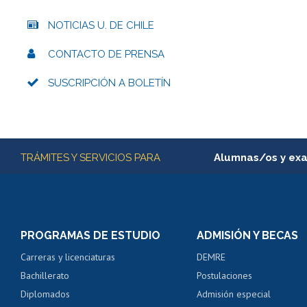
NOTICIAS U. DE CHILE
CONTACTO DE PRENSA
SUSCRIPCIÓN A BOLETÍN
Más información
TRÁMITES Y SERVICIOS PARA
Alumnas/os y ex
Matrícula en línea
Inscripción y cambio d
Consulta y certificado
PROGRAMAS DE ESTUDIO
ADMISIÓN Y BECAS
Certificado de alumno
Carreras y licenciaturas
DEMRE
Servicio médico y den
Bachillerato
Postulaciones
Pago de arancel y cré
Diplomados
Admisión especial
Pago de arancel y cré