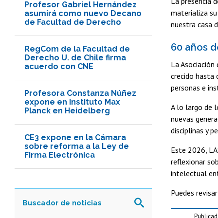
La presencia 
Profesor Gabriel Hernández
materializa su 
asumirá como nuevo Decano
de Facultad de Derecho
nuestra casa d
60 años 
RegCom de la Facultad de
Derecho U. de Chile firma
La Asociación 
acuerdo con CNE
crecido hasta 
personas e ins
Profesora Constanza Núñez
expone en Instituto Max
A lo largo de 
Planck en Heidelberg
nuevas generac
disciplinas y p
CE3 expone en la Cámara
sobre reforma a la Ley de
Este 2026, LA
Firma Electrónica
reflexionar so
intelectual en
Puedes revisa
Publicad