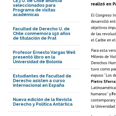
CE3 U. de Chile anuncia
realizó en P
seleccionados para
Programa de visitas
académicas
El Congreso In
desarrolló ent
objetivos imp
Facultad de Derecho U. de
Chile conmemora 150 años
de las revoluc
de titulación de Prat
el Caribe en el
Para esta vers
Profesor Ernesto Vargas Weil
Milenio de Vio
presentó libro en la
Universidad de Bolonia
Derechos Human
tuvo como pan
expuso “Los de
Estudiantes de Facultad de
Derecho asisten a curso
Pietro Sferr
internacional en España
Latinoamérica
humanos” y
Fr
Nueva edición de la Revista
contemporary c
Derecho y Política Antártica
la Universidad