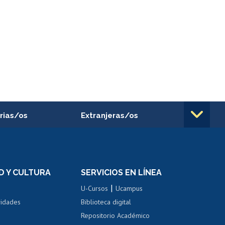
rias/os
Extranjeras/os
rnos de
Revalidación y reconocimiento
n
de títulos
el personal
Postulación al Programa de
Movilidad Estudiantil
D Y CULTURA
SERVICIOS EN LÍNEA
ovilidad interna
Inscripción de asignaturas
|
 de renta
U-Cursos
Ucampus
Cursos de español
 de renta
vidades
Biblioteca digital
Repositorio Académico
correo uchile