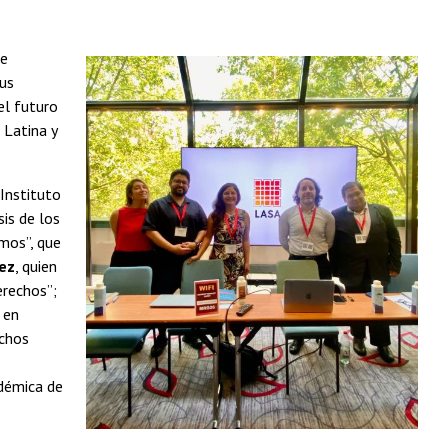
se
sus
el futuro
 Latina y
 Instituto
sis de los
mos”, que
ez
, quien
erechos”;
 en
echos
adémica de