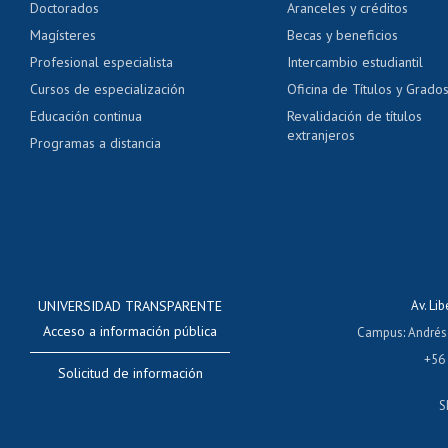
Doctorados
Aranceles y créditos
Certificado de títulos 
Magísteres
Becas y beneficios
Profesional especialista
Intercambio estudiantil
Mi Uchile
Ayu
Cursos de especialización
Oficina de Títulos y Grado
Educación continua
Revalidación de títulos
extranjeros
Programas a distancia
UNIVERSIDAD TRANSPARENTE
Av. Li
Acceso a información pública
Campus
:
Andrés
+56
Solicitud de información
S