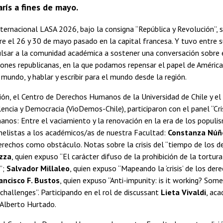
arís a fines de mayo.
ternacional LASA 2026, bajo la consigna “República y Revolución”, 
re el 26 y 30 de mayo pasado en la capital francesa. Y tuvo entre 
ulsar a la comunidad académica a sostener una conversación sobre 
iones republicanas, en la que podamos repensar el papel de América
 mundo, y hablar y escribir para el mundo desde la región.
ión, el Centro de Derechos Humanos de la Universidad de Chile y el
lencia y Democracia (VioDemos-Chile), participaron con el panel “Cri
os: Entre el vaciamiento y la renovación en la era de los populis
elistas a los académicos/as de nuestra Facultad:
Constanza Núñ
rechos como obstáculo. Notas sobre la crisis del “tiempo de los d
azza
, quien expuso “El carácter difuso de la prohibición de la tortura
”;
Salvador Millaleo
, quien expuso “Mapeando la ‘crisis’ de los der
ancisco F. Bustos
, quien expuso “Anti-impunity: is it working? Some
hallenges”. Participando en el rol de discussant
Lieta Vivaldi
, ac
 Alberto Hurtado.