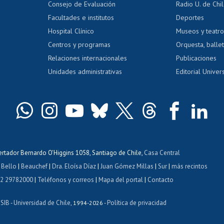
Consejo de Evaluación
Radio U. de Chi
Postulación al AUCAI
y grados
Editar pági
Facultades e institutos
Deportes
Hospital Clínico
Museos y teatr
da tecnológica
Tarjeta TUI
Wifi
Acoso laboral
s
Centros y programas
Orquesta, ballet
Relaciones internacionales
Publicaciones
Unidades administrativas
Editorial Univers
bertador Bernardo O'Higgins 1058, Santiago de Chile,
Casa Central
 Bello
|
Beauchef
|
Dra. Eloísa Díaz
|
Juan Gómez Millas
|
Sur
|
más recintos
 2 29782000
|
Teléfonos y correos
|
Mapa del portal
|
Contacto
ISIB
Universidad de Chile
Política de privacidad
-
, 1994-2026 -