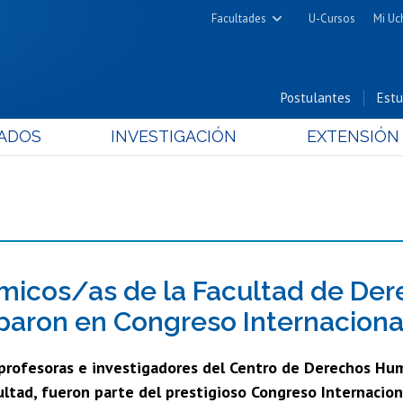
Facultades
U-Cursos
Mi Uc
Arquitectura y Urbanismo
Ciencias
Postulantes
Estu
Cs. Físicas y Matemáticas
ADOS
INVESTIGACIÓN
EXTENSIÓN
Cs. Químicas y Farmacéuticas
Cs. Veterinarias y Pecuarias
Derecho
Filosofía y Humanidades
Medicina
Estudios Avanzados en Educación
icos/as de la Facultad de Dere
Nutrición y Tecnología de
iparon en Congreso Internacion
Alimentos
 profesoras e investigadores del Centro de Derechos Hum
ultad, fueron parte del prestigioso Congreso Internacion