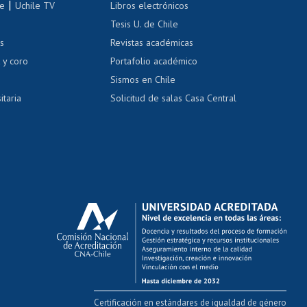
|
le
Uchile TV
Libros electrónicos
nas blancas
Tesis U. de Chile
os
Revistas académicas
, sexual y violencia
Denuncias administrativas
 y coro
Portafolio académico
Sismos en Chile
itaria
Solicitud de salas Casa Central
Certificación en estándares de igualdad de género