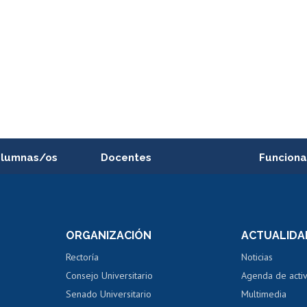
alumnas/os
Docentes
Funciona
Postulación a concursos
Cursos inte
internos de investigación
capacitació
e asignaturas
Consulta a bases de datos
Bienestar d
 de notas
ORGANIZACIÓN
ACTUALIDA
Perfeccionamiento
Portal de m
 regular
Editar Portafolio Académico
Certificado
Rectoría
Noticias
tal
Evaluación docente
Certificado
Consejo Universitario
Agenda de acti
dito alumnos
honorarios
Calificación académica
Senado Universitario
Multimedia
dito exalumnos
Gestión de 