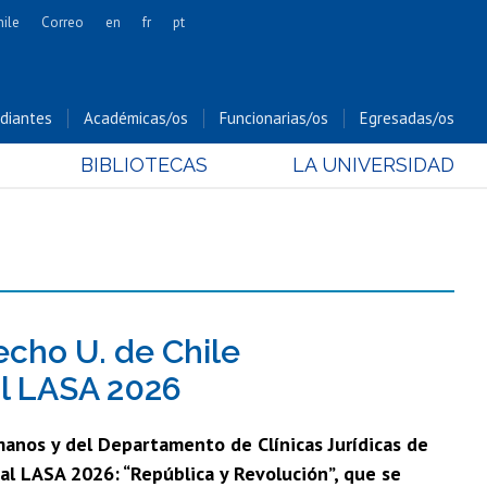
hile
Correo
en
fr
pt
Artes
Cs. Agronómicas
diantes
Académicas/os
Funcionarias/os
Egresadas/os
Cs. Forestales y Conservación
BIBLIOTECAS
LA UNIVERSIDAD
Cs. Sociales
Comunicación e Imagen
Economía y Negocios
Gobierno
Odontología
Estudios Internacionales
cho U. de Chile
Bachillerato
al LASA 2026
Hospital Clínico
anos y del Departamento de Clínicas Jurídicas de
al LASA 2026: “República y Revolución”, que se