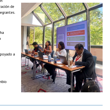
ón
ización de
tegrantes.
 ha
a
apoyado a
ambio