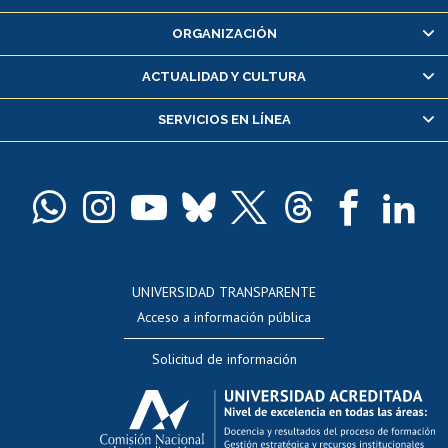
Inscripción y cambio de asignaturas
ORGANIZACIÓN
Consulta y certificado de notas
Certificado de alumno regular
ACTUALIDAD Y CULTURA
Servicio médico y dental
SERVICIOS EN LÍNEA
Pago de arancel y crédito alumnos
Pago de arancel y crédito exalumnos
Certificado de títulos y grados
Docentes
Postulación a concursos internos de investigación
Consulta a bases de datos
UNIVERSIDAD TRANSPARENTE
Perfeccionamiento
Acceso a información pública
Editar Portafolio Académico
Solicitud de información
Evaluación docente
Calificación académica
Postulación al AUCAI