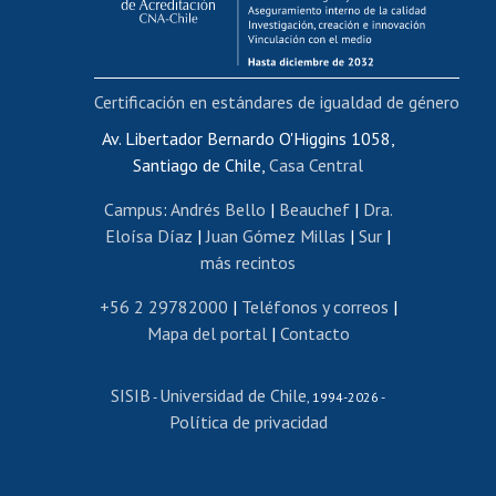
Funcionarias/os
Cursos internos de capacitación
Bienestar del personal
Certificación en estándares de igualdad de género
Portal de movilidad interna
Certificado de renta
Av. Libertador Bernardo O'Higgins 1058,
Santiago de Chile,
Casa Central
Certificado de renta honorarios
Gestión de correo uchile
Campus
:
Andrés Bello
|
Beauchef
|
Dra.
Editar páginas blancas
Eloísa Díaz
|
Juan Gómez Millas
|
Sur
|
más recintos
Extranjeras/os
Revalidación y reconocimiento de títulos
+56 2 29782000
|
Teléfonos y correos
|
Mapa del portal
|
Contacto
Postulación al Programa de Movilidad Estudiantil
Inscripción de asignaturas
SISIB
Universidad de Chile
Cursos de español
-
, 1994-2026 -
Política de privacidad
Mi Uchile
Ayuda tecnológica
Tarjeta TUI
Wifi
Acoso laboral, sexual y violencia