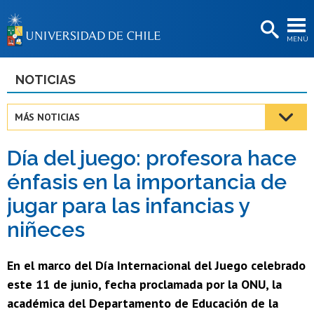
EXTENSIÓN
MENÚ
BIBLIOTECAS
LA UNIVERSIDAD
NOTICIAS
Postulantes
MÁS NOTICIAS
Estudiantes
Día del juego: profesora hace
Académicas/os
énfasis en la importancia de
Funcionarias/os
jugar para las infancias y
Egresadas/os
niñeces
En el marco del Día Internacional del Juego celebrado
este 11 de junio, fecha proclamada por la ONU, la
académica del Departamento de Educación de la