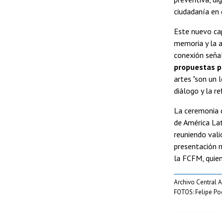
ciudadanía en 
Este nuevo ca
memoria y la a
conexión señ
propuestas p
artes "son un 
diálogo y la re
La ceremonia c
de América La
reuniendo vali
presentación m
la FCFM, quien
Archivo Central 
FOTOS: Felipe Po