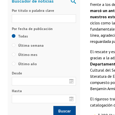
frente a los d
marcó un ant
Por título o palabra clave
nuestros est
ciclos como la
fundamentales 
línea, agradec
Todas
resguardada pa
Última semana
El rescate y e
Último mes
gracias a la a
Departamento
Último año
Cultural del Se
Desde
literatura de 
compuesto por 
Benjamín Armij
Hasta
El riguroso tr
catalogación d