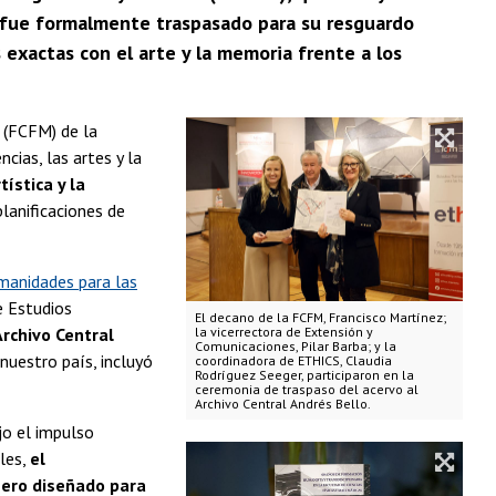
, fue formalmente traspasado para su resguardo
 exactas con el arte y la memoria frente a los
 (FCFM) de la
cias, las artes y la
ística y la
lanificaciones de
manidades para las
e Estudios
El decano de la FCFM, Francisco Martínez;
Archivo Central
la vicerrectora de Extensión y
Comunicaciones, Pilar Barba; y la
 nuestro país, incluyó
coordinadora de ETHICS, Claudia
Rodríguez Seeger, participaron en la
ceremonia de traspaso del acervo al
Archivo Central Andrés Bello.
jo el impulso
les,
el
ero diseñado para