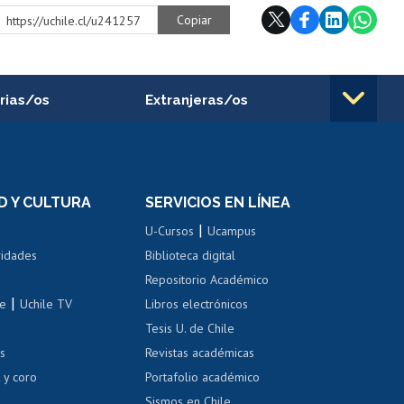
Copiar
https://uchile.cl/u241257
rias/os
Extranjeras/os
rnos de
Revalidación y reconocimiento
n
de títulos
el personal
Postulación al Programa de
Movilidad Estudiantil
D Y CULTURA
SERVICIOS EN LÍNEA
ovilidad interna
Inscripción de asignaturas
|
 de renta
U-Cursos
Ucampus
Cursos de español
 de renta
vidades
Biblioteca digital
Repositorio Académico
correo uchile
|
le
Uchile TV
Libros electrónicos
nas blancas
Tesis U. de Chile
os
Revistas académicas
, sexual y violencia
Denuncias administrativas
 y coro
Portafolio académico
Sismos en Chile