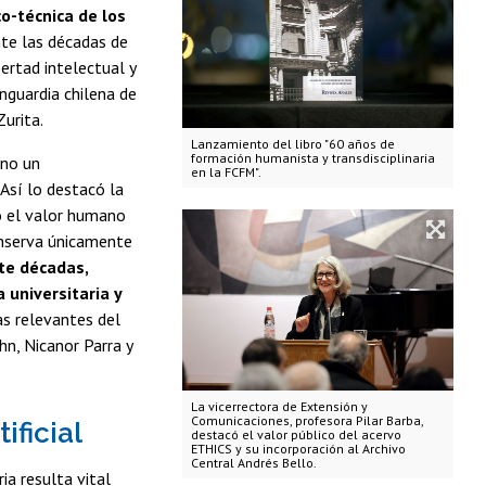
co-técnica de los
nte las décadas de
ertad intelectual y
anguardia chilena de
Zurita.
Lanzamiento del libro "60 años de
formación humanista y transdisciplinaria
ino un
en la FCFM".
 Así lo destacó la
ó el valor humano
conserva únicamente
te décadas,
 universitaria y
as relevantes del
hn, Nicanor Parra y
La vicerrectora de Extensión y
Comunicaciones, profesora Pilar Barba,
ificial
destacó el valor público del acervo
ETHICS y su incorporación al Archivo
Central Andrés Bello.
ia resulta vital