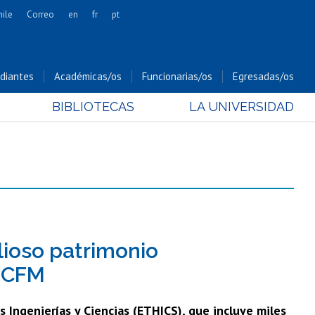
hile
Correo
en
fr
pt
Artes
Cs. Agronómicas
diantes
Académicas/os
Funcionarias/os
Egresadas/os
Cs. Forestales y Conservación
BIBLIOTECAS
LA UNIVERSIDAD
Cs. Sociales
Comunicación e Imagen
Economía y Negocios
Gobierno
Odontología
Estudios Internacionales
Bachillerato
lioso patrimonio
Hospital Clínico
 FCFM
 Ingenierías y Ciencias (ETHICS), que incluye miles