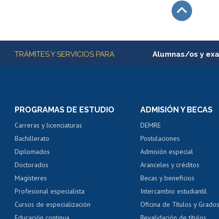
Subir
Más información
TRÁMITES Y SERVICIOS PARA
Alumnas/os y ex
Matrícula en línea
Inscripción y cambio d
Consulta y certificado
PROGRAMAS DE ESTUDIO
ADMISIÓN Y BECAS
Certificado de alumno
Carreras y licenciaturas
DEMRE
Servicio médico y den
Bachillerato
Postulaciones
Pago de arancel y cré
Diplomados
Admisión especial
Pago de arancel y cré
Doctorados
Aranceles y créditos
Certificado de títulos 
Magísteres
Becas y beneficios
Profesional especialista
Intercambio estudiantil
Mi Uchile
Ayu
Cursos de especialización
Oficina de Títulos y Grado
Educación continua
Revalidación de títulos