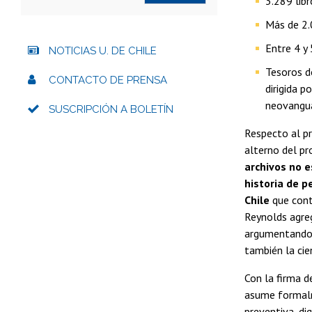
3.289 lib
Más de 2.
Entre 4 y 
NOTICIAS U. DE CHILE
Tesoros d
CONTACTO DE PRENSA
dirigida p
neovangua
SUSCRIPCIÓN A BOLETÍN
Respecto al pr
alterno del pr
archivos no e
historia de p
Chile
que contr
Reynolds agreg
argumentando q
también la cien
Con la firma de
asume formalme
preventiva, di