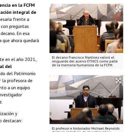
encia en la FCFM
ación integral de
esaria frente a
an con preguntas
 decano. En esa
ia que ahora quedará
El decano Francisco Martínez valoró el
te en el año 2021,
resguardo del acervo ETHICS como parte
de la memoria humanista de la FCFM.
al del
ondo del Patrimonio
or la profesora de
unto a un equipo
investigador
z.
ización y
o destacan:
El profesor e historiador Michael Reynolds