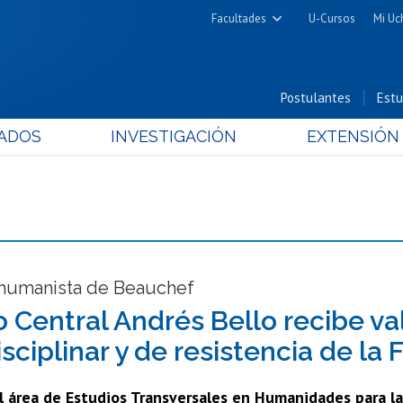
Facultades
U-Cursos
Mi Uc
Arquitectura y Urbanismo
Ciencias
Postulantes
Estu
Cs. Físicas y Matemáticas
ADOS
INVESTIGACIÓN
EXTENSIÓN
Cs. Químicas y Farmacéuticas
Cs. Veterinarias y Pecuarias
Derecho
Filosofía y Humanidades
Medicina
Estudios Avanzados en Educación
 humanista de Beauchef
Nutrición y Tecnología de
o Central Andrés Bello recibe va
Alimentos
sciplinar y de resistencia de la
l área de Estudios Transversales en Humanidades para las