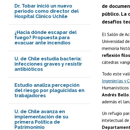
de document
Dr. Tobar inició un nuevo
periodo como director del
público. La 
Hospital Clínico Uchile
desafíos tec
¿Hacia dónde escapar del
El Salón de Ac
fuego? Propuesta para
Universidad de
evacuar ante incendios
memoria histó
reflexión filo
U. de Chile estudia bacteria:
cátedras vangu
infecciones graves y resistir
antibióticos
Todo este vali
Ingenierías y 
Estudio analiza percepción
Humanísticos
del riesgo por plaguicidas en
Andrés Bello
trabajadores
además el lanz
U. de Chile avanza en
Un refugio par
implementación de su
intelectual de
primera Política de
Departamento
Patrimoninio