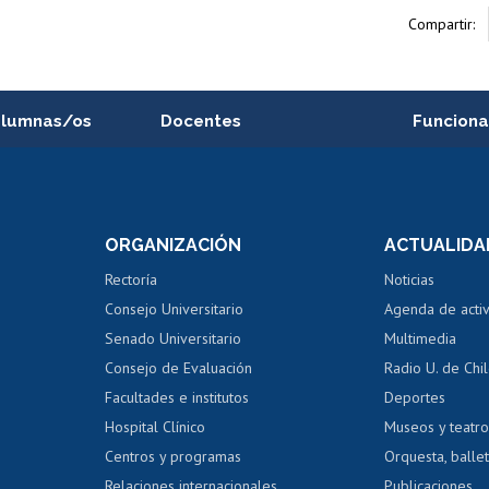
Compartir:
alumnas/os
Docentes
Funciona
Postulación a concursos
Cursos inte
internos de investigación
capacitació
e asignaturas
Consulta a bases de datos
Bienestar d
 de notas
ORGANIZACIÓN
ACTUALIDA
Perfeccionamiento
Portal de m
 regular
Editar Portafolio Académico
Certificado
Rectoría
Noticias
tal
Evaluación docente
Certificado
Consejo Universitario
Agenda de acti
dito alumnos
honorarios
Calificación académica
Senado Universitario
Multimedia
dito exalumnos
Gestión de 
Consejo de Evaluación
Radio U. de Chi
Postulación al AUCAI
y grados
Editar pági
Facultades e institutos
Deportes
Hospital Clínico
Museos y teatr
da tecnológica
Tarjeta TUI
Wifi
Acoso laboral
s
Centros y programas
Orquesta, ballet
Relaciones internacionales
Publicaciones