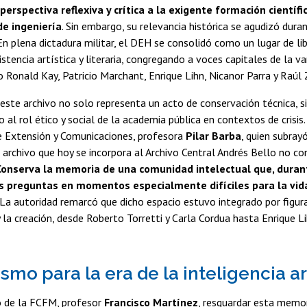
perspectiva reflexiva y crítica a la exigente formación científi
de ingeniería
. Sin embargo, su relevancia histórica se agudizó dura
n plena dictadura militar, el DEH se consolidó como un lugar de lib
istencia artística y literaria, congregando a voces capitales de la v
 Ronald Kay, Patricio Marchant, Enrique Lihn, Nicanor Parra y Raúl 
este archivo no solo representa un acto de conservación técnica, s
 al rol ético y social de la academia pública en contextos de crisis.
de Extensión y Comunicaciones, profesora
Pilar Barba
, quien subray
l archivo que hoy se incorpora al Archivo Central Andrés Bello no 
Conserva la memoria de una comunidad intelectual que, duran
s preguntas en momentos especialmente difíciles para la vida
. La autoridad remarcó que dicho espacio estuvo integrado por figur
la creación, desde Roberto Torretti y Carla Cordua hasta Enrique Li
mo para la era de la inteligencia art
o de la FCFM, profesor
Francisco Martínez
, resguardar esta memor