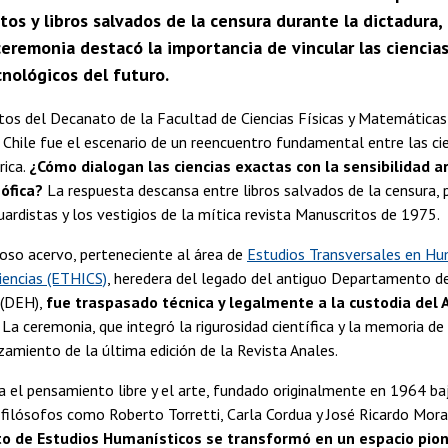
os y libros salvados de la censura durante la dictadura
ceremonia destacó la importancia de vincular las ciencias
nológicos del futuro.
tos del Decanato de la Facultad de Ciencias Físicas y Matemáticas
 Chile fue el escenario de un reencuentro fundamental entre las cien
rica.
¿Cómo dialogan las ciencias exactas con la sensibilidad art
sófica?
La respuesta descansa entre libros salvados de la censura, p
ardistas y los vestigios de la mítica revista Manuscritos de 1975.
oso acervo, perteneciente al área de
Estudios Transversales en Hu
Ciencias (ETHICS)
, heredera del legado del antiguo Departamento d
 (DEH),
fue traspasado técnica y legalmente a la custodia del 
. La ceremonia, que integró la rigurosidad científica y la memoria de
amiento de la última edición de la Revista Anales.
a el pensamiento libre y el arte, fundado originalmente en 1964 ba
 filósofos como Roberto Torretti, Carla Cordua y José Ricardo Mora
 de Estudios Humanísticos se transformó en un espacio pion