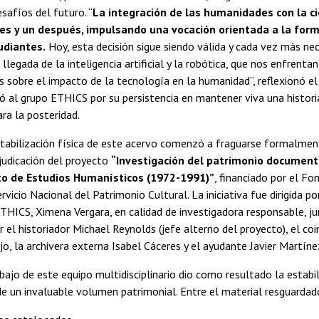
esafíos del futuro. “
La integración de las humanidades con la ci
es y un después, impulsando una vocación orientada a la form
udiantes.
Hoy, esta decisión sigue siendo válida y cada vez más nec
 llegada de la inteligencia artificial y la robótica, que nos enfrent
sobre el impacto de la tecnología en la humanidad”, reflexionó el
ió al grupo ETHICS por su persistencia en mantener viva una histor
ra la posteridad.
stabilización física de este acervo comenzó a fraguarse formalmen
djudicación del proyecto
“Investigación del patrimonio document
 de Estudios Humanísticos (1972-1991)”
, financiado por el F
rvicio Nacional del Patrimonio Cultural. La iniciativa fue dirigida p
ETHICS, Ximena Vergara, en calidad de investigadora responsable, j
el historiador Michael Reynolds (jefe alterno del proyecto), el co
o, la archivera externa Isabel Cáceres y el ayudante Javier Martíne
abajo de este equipo multidisciplinario dio como resultado la estabil
e un invaluable volumen patrimonial. Entre el material resguardad