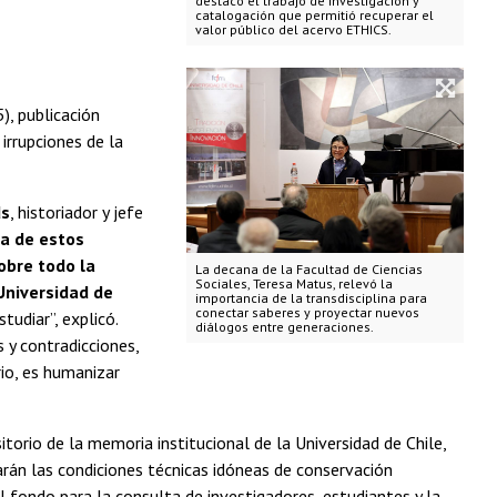
destacó el trabajo de investigación y
catalogación que permitió recuperar el
valor público del acervo ETHICS.
), publicación
irrupciones de la
ds
, historiador y jefe
ia de estos
obre todo la
La decana de la Facultad de Ciencias
Sociales, Teresa Matus, relevó la
 Universidad de
importancia de la transdisciplina para
conectar saberes y proyectar nuevos
udiar”, explicó.
diálogos entre generaciones.
 y contradicciones,
io, es humanizar
sitorio de la memoria institucional de la Universidad de Chile,
rán las condiciones técnicas idóneas de conservación
l fondo para la consulta de investigadores, estudiantes y la