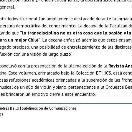
general.
pítulo institucional fue ampliamente destacado durante la jornada
pertura democrática del conocimiento. La decana de la Facultad de
alando que
“la transdisciplina no es otra cosa que la pasión y l
ara un mejor Chile”
. La decana enfatizó además que estos ensamblaj
legado precioso, una posibilidad de entrelazamiento de las distintas
flexión con una visión de largo plazo".
oncluyó con la presentación de la última edición de la
Revista An
tina. Este volumen, enmarcado bajo la Colección ETHICS, está cent
osas reflexiones académicas orientadas a la superación de las fronte
usical de un dúo de violín y piano, perteneciente a la Orquesta Be
es brindaron un emotivo cierre a este encuentro.
Andrés Bello | Subdirección de Comunicaciones
ga