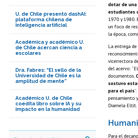
dotar de una 
estudiantes 
U. de Chile presentó dashAI:
1970 y 1980. E
plataforma chilena de
inteligencia artificial
un foco de res
la época, como
Académica y académico U.
La entrega de 
de Chile acercan ciencia a
escolares
reconocimiento
vicerrectora 
del acervo: “E
Dra. Fabres: “El sello de la
Universidad de Chile es la
documentos.
amplitud de mente”
sostuvo esta
para el país
”
pensamiento y 
Académico U. de Chile
coedita libro sobre IA y su
Diamela Eltit.
impacto en la humanidad
Humanis
Para el decan