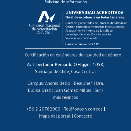
Solicitud de información
Evaluación docente
Calificación académica
Postulación al AUCAI
Funcionarias/os
Cursos internos de capacitación
Bienestar del personal
Certificación en estándares de igualdad de género
Portal de movilidad interna
Certificado de renta
Av. Libertador Bernardo O'Higgins 1058,
Santiago de Chile,
Casa Central
Certificado de renta honorarios
Gestión de correo uchile
Campus
:
Andrés Bello
|
Beauchef
|
Dra.
Editar páginas blancas
Eloísa Díaz
|
Juan Gómez Millas
|
Sur
|
más recintos
Extranjeras/os
Revalidación y reconocimiento de títulos
+56 2 29782000
|
Teléfonos y correos
|
Mapa del portal
|
Contacto
Postulación al Programa de Movilidad Estudiantil
Inscripción de asignaturas