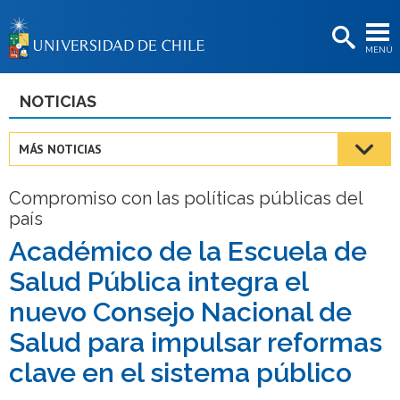
EXTENSIÓN
MENÚ
BIBLIOTECAS
LA UNIVERSIDAD
NOTICIAS
Postulantes
MÁS NOTICIAS
Estudiantes
Compromiso con las políticas públicas del
Académicas/os
país
Funcionarias/os
Académico de la Escuela de
Salud Pública integra el
Egresadas/os
nuevo Consejo Nacional de
Salud para impulsar reformas
clave en el sistema público