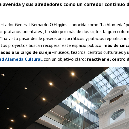
a avenida y sus alrededores como un corredor continuo de a
bertador General Bernardo O'Higgins, conocida como "La Alameda" p
or plátanos orientales-, ha sido por más de dos siglos la gran col
e” ha visto pasar desde paseos aristocráticos y palacios republican
ntos proyectos buscan recuperar este espacio público,
más de cincu
cadas a lo largo de su eje
-museos, teatros, centros culturales y u
ed Alameda Cultural
, con un objetivo claro:
reactivar el centro d