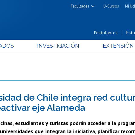
Facultades
U-Cursos
Mi Uc
Arquitectura y Urbanismo
Ciencias
Postulantes
Estu
Cs. Físicas y Matemáticas
ADOS
INVESTIGACIÓN
EXTENSIÓN
Cs. Químicas y Farmacéuticas
Cs. Veterinarias y Pecuarias
Derecho
Filosofía y Humanidades
Medicina
Estudios Avanzados en Educación
sidad de Chile integra red cultu
Nutrición y Tecnología de
eactivar eje Alameda
Alimentos
cinas, estudiantes y turistas podrán acceder a la progra
 universidades que integran la iniciativa, planificar recor