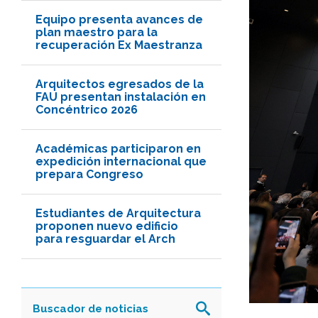
Equipo presenta avances de
plan maestro para la
recuperación Ex Maestranza
Arquitectos egresados de la
FAU presentan instalación en
Concéntrico 2026
Académicas participaron en
expedición internacional que
prepara Congreso
Estudiantes de Arquitectura
proponen nuevo edificio
para resguardar el Arch