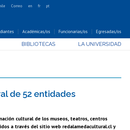
hile
Correo
en
fr
pt
Artes
Cs. Agronómicas
diantes
Académicas/os
Funcionarias/os
Egresadas/os
Cs. Forestales y Conservación
BIBLIOTECAS
LA UNIVERSIDAD
Cs. Sociales
Comunicación e Imagen
Economía y Negocios
Gobierno
Odontología
Estudios Internacionales
ral de 52 entidades
Bachillerato
Hospital Clínico
mación cultural de los museos, teatros, centros
ridos a través del sitio web redalamedacultural.cl y