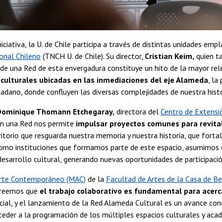
iciativa, la U. de Chile participa a través de distintas unidades emp
onal Chileno
(TNCH U. de Chile). Su director,
Cristian Keim,
quien ta
de una Red de esta envergadura constituye un hito de la mayor rel
 culturales ubicadas en las inmediaciones del eje Alameda
, la
adano, donde confluyen las diversas complejidades de nuestra histor
Dominique Thomann Etchegaray,
directora del
Centro de Extensió
 en una Red nos permite
impulsar proyectos comunes para revitali
ritorio que resguarda nuestra memoria y nuestra historia, que forta
Como instituciones que formamos parte de este espacio, asumimos 
desarrollo cultural, generando nuevas oportunidades de participación
rte Contemporáneo (MAC)
de la
Facultad de Artes de la Casa de Be
creemos que
el trabajo colaborativo es fundamental para acerca
cial, y el lanzamiento de la Red Alameda Cultural es un avance conc
ceder a la programación de los múltiples espacios culturales y acad