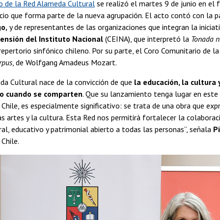
 de la Red Alameda Cultural
se realizó el martes 9 de junio en el 
acio que forma parte de la nueva agrupación. El acto contó con la p
go,
y de representantes de las organizaciones que integran la iniciat
ensión del Instituto Nacional
(CEINA), que interpretó la
Tonada n
repertorio sinfónico chileno. Por su parte, el Coro Comunitario de 
rpus
, de Wolfgang Amadeus Mozart.
da Cultural nace de la convicción de que
la educación, la cultura
o cuando se comparten
. Que su lanzamiento tenga lugar en este 
 Chile, es especialmente significativo: se trata de una obra que ex
as artes y la cultura. Esta Red nos permitirá fortalecer la colabor
ral, educativo y patrimonial abierto a todas las personas”, señala
P
 Chile.