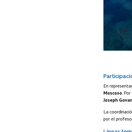
Participaci
En representac
Moscoso
. Por
Joseph Gova
La coordinació
por el profes
Líneas tem