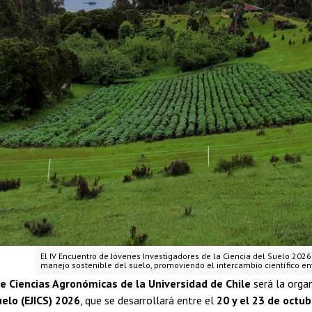
El IV Encuentro de Jóvenes Investigadores de la Ciencia del Suelo 202
manejo sostenible del suelo, promoviendo el intercambio científico e
e Ciencias Agronómicas de la Universidad de Chile
será la orga
uelo (EJICS) 2026
, que se desarrollará entre el
20 y el 23 de octu