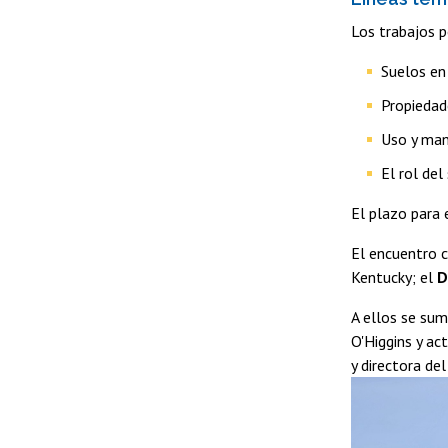
Los trabajos p
Suelos en 
Propiedad
Uso y man
El rol del
El plazo para
El encuentro c
Kentucky; el
D
A ellos se sum
O'Higgins y ac
y directora de