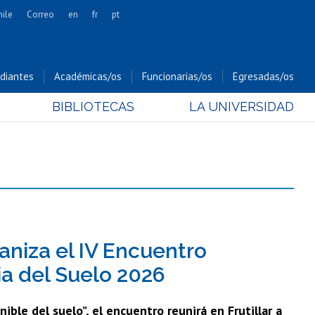
hile
Correo
en
fr
pt
Artes
Cs. Agronómicas
diantes
Académicas/os
Funcionarias/os
Egresadas/os
Cs. Forestales y Conservación
BIBLIOTECAS
LA UNIVERSIDAD
Cs. Sociales
Comunicación e Imagen
Economía y Negocios
Gobierno
Odontología
Estudios Internacionales
Bachillerato
niza el IV Encuentro
Hospital Clínico
ia del Suelo 2026
ible del suelo”, el encuentro reunirá en Frutillar a