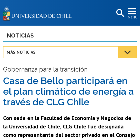
EXTENSIÓN
MENÚ
BIBLIOTECAS
LA UNIVERSIDAD
NOTICIAS
Postulantes
MÁS NOTICIAS
Estudiantes
Gobernanza para la transición
Académicas/os
Casa de Bello participará en
Funcionarias/os
el plan climático de energía a
Egresadas/os
través de CLG Chile
Con sede en la Facultad de Economía y Negocios de
la Universidad de Chile, CLG Chile fue designada
como representante del sector privado en el Consejo