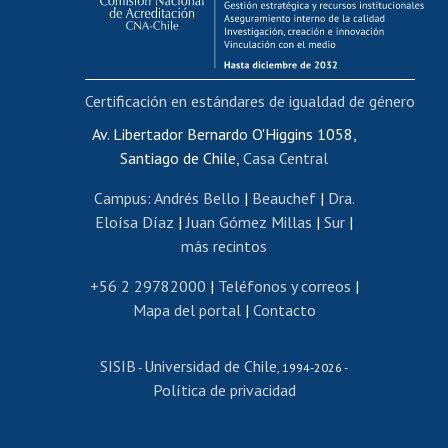
Funcionarias/os
Cursos internos de capacitación
Bienestar del personal
Certificación en estándares de igualdad de género
Portal de movilidad interna
Certificado de renta
Av. Libertador Bernardo O'Higgins 1058,
Santiago de Chile,
Casa Central
Certificado de renta honorarios
Gestión de correo uchile
Campus
:
Andrés Bello
|
Beauchef
|
Dra.
Editar páginas blancas
Eloísa Díaz
|
Juan Gómez Millas
|
Sur
|
más recintos
Extranjeras/os
Revalidación y reconocimiento de títulos
+56 2 29782000
|
Teléfonos y correos
|
Mapa del portal
|
Contacto
Postulación al Programa de Movilidad Estudiantil
Inscripción de asignaturas
SISIB
Universidad de Chile
Cursos de español
-
, 1994-2026 -
Política de privacidad
Mi Uchile
Ayuda tecnológica
Tarjeta TUI
Wifi