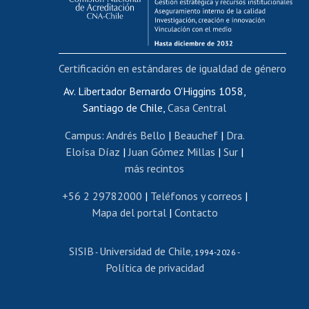
Funcionarias/os
Cursos internos de capacitación
Bienestar del personal
Certificación en estándares de igualdad de género
Portal de movilidad interna
Certificado de renta
Av. Libertador Bernardo O'Higgins 1058,
Santiago de Chile,
Casa Central
Certificado de renta honorarios
Gestión de correo uchile
Campus
:
Andrés Bello
|
Beauchef
|
Dra.
Editar páginas blancas
Eloísa Díaz
|
Juan Gómez Millas
|
Sur
|
más recintos
Extranjeras/os
Revalidación y reconocimiento de títulos
+56 2 29782000
|
Teléfonos y correos
|
Mapa del portal
|
Contacto
Postulación al Programa de Movilidad Estudiantil
Inscripción de asignaturas
SISIB
Universidad de Chile
Cursos de español
-
, 1994-2026 -
Política de privacidad
Mi Uchile
Ayuda tecnológica
Tarjeta TUI
Wifi