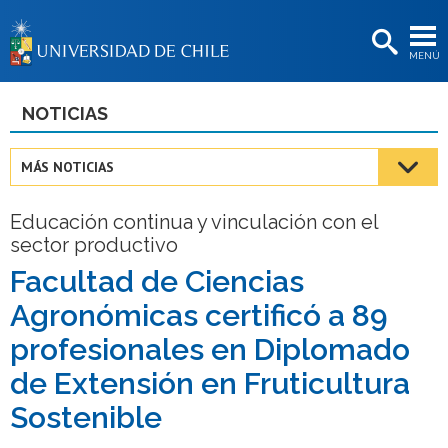
EXTENSIÓN
MENÚ
BIBLIOTECAS
LA UNIVERSIDAD
NOTICIAS
Postulantes
MÁS NOTICIAS
Estudiantes
Educación continua y vinculación con el
Académicas/os
sector productivo
Funcionarias/os
Facultad de Ciencias
Agronómicas certificó a 89
Egresadas/os
profesionales en Diplomado
de Extensión en Fruticultura
Sostenible