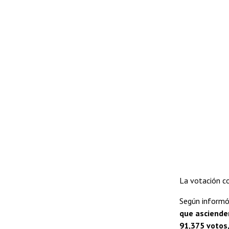
La votación co
Según informó 
que ascienden
91,375 votos