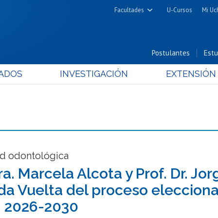
Facultades
U-Cursos
Mi Uc
Arquitectura y Urbanismo
Ciencias
Postulantes
Estu
Cs. Físicas y Matemáticas
ADOS
INVESTIGACIÓN
EXTENSIÓN
Cs. Químicas y Farmacéuticas
Cs. Veterinarias y Pecuarias
Derecho
Filosofía y Humanidades
Medicina
Estudios Avanzados en Educación
d odontológica
Nutrición y Tecnología de
Dra. Marcela Alcota y Prof. Dr. J
Alimentos
a Vuelta del proceso elecciona
 2026-2030