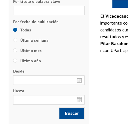
Por título o palabra clave
El
Vicedecano 
importante com
candidatos que
Todas
resultados y 
Última semana
Pilar Barahon
ncon UParticip
Último mes
Último año
Desde
Hasta