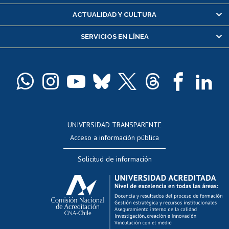
Certificado de alumno regular
ACTUALIDAD Y CULTURA
Servicio médico y dental
SERVICIOS EN LÍNEA
Pago de arancel y crédito alumnos
Pago de arancel y crédito exalumnos
Certificado de títulos y grados
Docentes
Postulación a concursos internos de investigación
Consulta a bases de datos
UNIVERSIDAD TRANSPARENTE
Perfeccionamiento
Acceso a información pública
Editar Portafolio Académico
Solicitud de información
Evaluación docente
Calificación académica
Postulación al AUCAI
Funcionarias/os
Cursos internos de capacitación