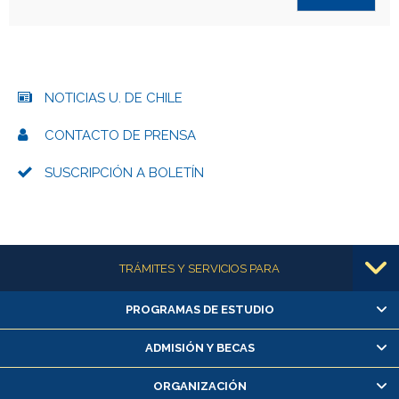
NOTICIAS U. DE CHILE
CONTACTO DE PRENSA
SUSCRIPCIÓN A BOLETÍN
Más información
TRÁMITES Y SERVICIOS PARA
PROGRAMAS DE ESTUDIO
Alumnas/os y exalumnas/os
Matrícula en línea
ADMISIÓN Y BECAS
Inscripción y cambio de asignaturas
ORGANIZACIÓN
Consulta y certificado de notas