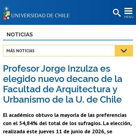
EXTENSIÓN
MENÚ
BIBLIOTECAS
LA UNIVERSIDAD
NOTICIAS
Postulantes
MÁS NOTICIAS
Estudiantes
Profesor Jorge Inzulza es
Académicas/os
elegido nuevo decano de la
Funcionarias/os
Facultad de Arquitectura y
Egresadas/os
Urbanismo de la U. de Chile
El académico obtuvo la mayoría de las preferencias
con el 54,84% del total de los sufragios. La elección,
realizada este jueves 11 de junio de 2026, se