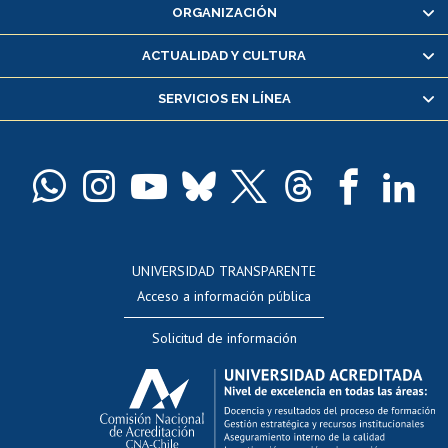
ORGANIZACIÓN
Consulta y certificado de notas
Certificado de alumno regular
ACTUALIDAD Y CULTURA
Servicio médico y dental
SERVICIOS EN LÍNEA
Pago de arancel y crédito alumnos
Pago de arancel y crédito exalumnos
Certificado de títulos y grados
Docentes
Postulación a concursos internos de investigación
Consulta a bases de datos
UNIVERSIDAD TRANSPARENTE
Perfeccionamiento
Acceso a información pública
Editar Portafolio Académico
Solicitud de información
Evaluación docente
Calificación académica
Postulación al AUCAI
Funcionarias/os