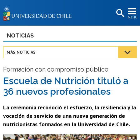
EXTENSIÓN
MENÚ
BIBLIOTECAS
LA UNIVERSIDAD
NOTICIAS
Postulantes
MÁS NOTICIAS
Estudiantes
Formación con compromiso público
Académicas/os
Escuela de Nutrición tituló a
Funcionarias/os
36 nuevos profesionales
Egresadas/os
La ceremonia reconoció el esfuerzo, la resiliencia y la
vocación de servicio de una nueva generación de
nutricionistas formados en la Universidad de Chile.