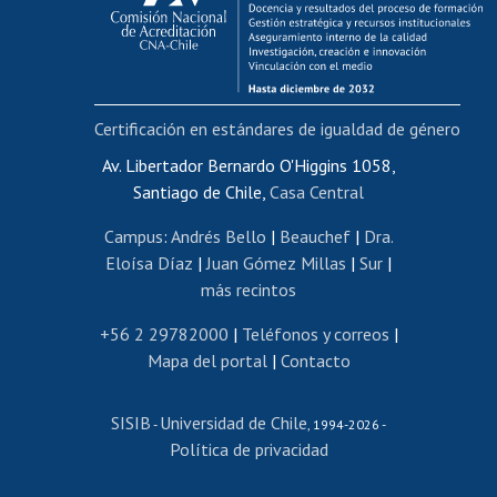
Funcionarias/os
Cursos internos de capacitación
Bienestar del personal
Certificación en estándares de igualdad de género
Portal de movilidad interna
Certificado de renta
Av. Libertador Bernardo O'Higgins 1058,
Santiago de Chile,
Casa Central
Certificado de renta honorarios
Gestión de correo uchile
Campus
:
Andrés Bello
|
Beauchef
|
Dra.
Editar páginas blancas
Eloísa Díaz
|
Juan Gómez Millas
|
Sur
|
más recintos
Extranjeras/os
Revalidación y reconocimiento de títulos
+56 2 29782000
|
Teléfonos y correos
|
Mapa del portal
|
Contacto
Postulación al Programa de Movilidad Estudiantil
Inscripción de asignaturas
SISIB
Universidad de Chile
Cursos de español
-
, 1994-2026 -
Política de privacidad
Mi Uchile
Ayuda tecnológica
Tarjeta TUI
Wifi