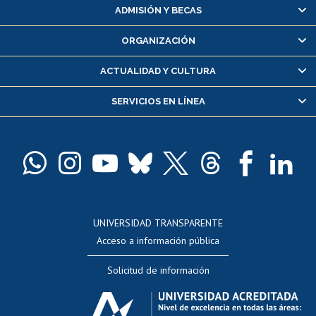
Matrícula en línea
ADMISIÓN Y BECAS
Inscripción y cambio de asignaturas
ORGANIZACIÓN
Consulta y certificado de notas
Certificado de alumno regular
ACTUALIDAD Y CULTURA
Servicio médico y dental
SERVICIOS EN LÍNEA
Pago de arancel y crédito alumnos
Pago de arancel y crédito exalumnos
Certificado de títulos y grados
Docentes
Postulación a concursos internos de investigación
Consulta a bases de datos
UNIVERSIDAD TRANSPARENTE
Perfeccionamiento
Acceso a información pública
Editar Portafolio Académico
Solicitud de información
Evaluación docente
Calificación académica
Postulación al AUCAI