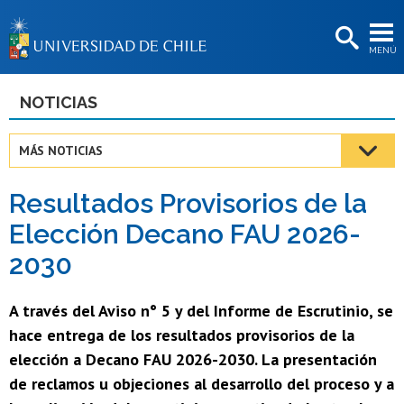
EXTENSIÓN
MENÚ
BIBLIOTECAS
LA UNIVERSIDAD
NOTICIAS
Postulantes
MÁS NOTICIAS
Estudiantes
Resultados Provisorios de la
Académicas/os
Elección Decano FAU 2026-
Funcionarias/os
2030
Egresadas/os
A través del Aviso n° 5 y del Informe de Escrutinio, se
hace entrega de los resultados provisorios de la
elección a Decano FAU 2026-2030. La presentación
de reclamos u objeciones al desarrollo del proceso y a