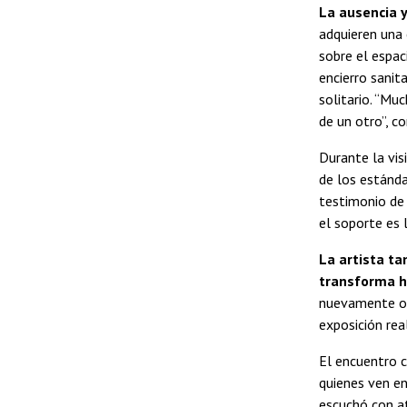
La ausencia y
adquieren una 
sobre el espac
encierro sanit
solitario. “Mu
de un otro”, c
Durante la vis
de los estánda
testimonio de
el soporte es 
La artista ta
transforma ha
nuevamente o a
exposición rea
El encuentro c
quienes ven en
escuchó con at