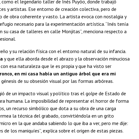
, como el legendario taller de Inés Puyóo, donde trabajó
s y artistas. Ese entorno de creación colectiva, pero de
po de obra coherente y vasto. La artista evoca con nostalgia y
efugio necesario para la experimentación artística. “Inés tenía
en su casa de talleres en calle Monjitas”, menciona respecto a
esional.
ño y su relación física con el entorno natural de su infancia.
ia
y que ella aborda desde el abrazo y la observación minuciosa
 con esa naturaleza que le es propia y que ha visto ser
onco, en mi casa había un antiguo árbol que era mi
génesis de su obsesión visual por las formas arbóreas.
gió de un impacto visual y político tras el golpe de Estado de
ra humana. La imposibilidad de representar el horror de forma
os, un recurso simbólico que dota a su obra de una carga
rmea la técnica del grabado, convirtiéndola en un grito
micro en la que andaba sabiendo lo que iba a ver, pero me dije:
 de los maniquíes”, explica sobre el origen de estas piezas.