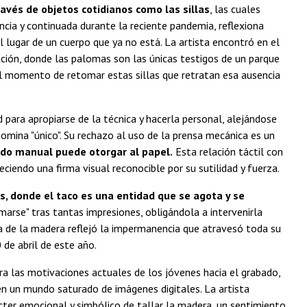
ravés de objetos cotidianos como las sillas
, las cuales
ncia y continuada durante la reciente pandemia, reflexiona
l lugar de un cuerpo que ya no está. La artista encontró en el
ación, donde las palomas son las únicas testigos de un parque
 el momento de retomar estas sillas que retratan esa ausencia
d para apropiarse de la técnica y hacerla personal, alejándose
omina "único". Su rechazo al uso de la prensa mecánica es un
tado manual puede otorgar al papel.
Esta relación táctil con
eciendo una firma visual reconocible por su sutilidad y fuerza.
es, donde el taco es una entidad que se agota y se
emarse" tras tantas impresiones, obligándola a intervenirla
a de la madera reflejó la impermanencia que atravesó toda su
de abril de este año.
ra las motivaciones actuales de los jóvenes hacia el grabado,
 en un mundo saturado de imágenes digitales. La artista
cter emocional y simbólico de tallar la madera, un sentimiento