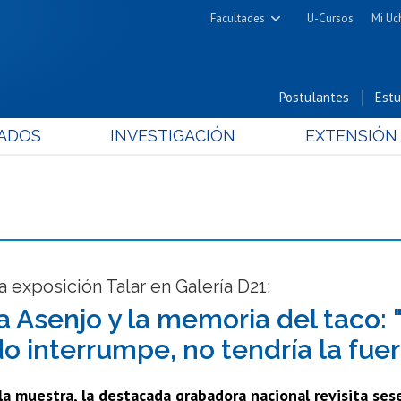
Facultades
U-Cursos
Mi Uc
Arquitectura y Urbanismo
Ciencias
Postulantes
Estu
Cs. Físicas y Matemáticas
ADOS
INVESTIGACIÓN
EXTENSIÓN
Cs. Químicas y Farmacéuticas
Cs. Veterinarias y Pecuarias
Derecho
Filosofía y Humanidades
Medicina
Estudios Avanzados en Educación
a exposición Talar en Galería D21:
Nutrición y Tecnología de
a Asenjo y la memoria del taco: "
Alimentos
o interrumpe, no tendría la fuer
la muestra, la destacada grabadora nacional revisita sese