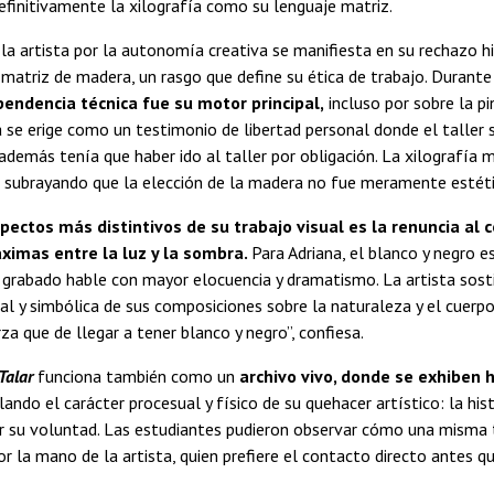
efinitivamente la xilografía como su lenguaje matriz.
 la artista por la autonomía creativa se manifiesta en su rechazo hi
matriz de madera, un rasgo que define su ética de trabajo. Durante
endencia técnica fue su motor principal,
incluso por sobre la p
a se erige como un testimonio de libertad personal donde el taller 
demás tenía que haber ido al taller por obligación. La xilografía m
, subrayando que la elección de la madera no fue meramente estéti
pectos más distintivos de su trabajo visual es la renuncia al 
ximas entre la luz y la sombra.
Para Adriana, el blanco y negro 
 grabado hable con mayor elocuencia y dramatismo. La artista sost
l y simbólica de sus composiciones sobre la naturaleza y el cuerpo
rza que de llegar a tener blanco y negro”, confiesa.
Talar
funciona también como un
archivo vivo, donde se exhiben
lando el carácter procesual y físico de su quehacer artístico: la hi
or su voluntad. Las estudiantes pudieron observar cómo una misma 
r la mano de la artista, quien prefiere el contacto directo antes q