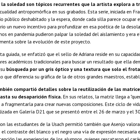
 la soledad son tópicos recurrentes que la artista explora a t
cualidad antropomórfica en sus grabados. Esta serie, iniciada en Fra
io público deshabitado y la espera, donde cada silla parece ocupar e
ario un nuevo incentivo para profundizar en esa poética de la desol
chos en pandemia pudieron palpar la soledad del aislamiento y era
omenta sobre la evolución de este proyecto.
ita guiada, se enfatizó que el sello de Adriana reside en su capacida
res académicos tradicionales para buscar un resultado que ella den
 su
búsqueda por un gris óptico y una textura que solo el fro
lo que diferencia su gráfica de la de otros grandes maestros, establ
mbién compartió detalles sobre la reutilización de las matric
sta su desaparición física.
En sus relatos, la matriz llega a "qu
 fragmentarla para crear nuevas composiciones. Este ciclo de vid
lizada en Galería D21 que se presentó entre el 26 de marzo y el 30 
on las estudiantes de la Usach permitió también que Asenjo valora
 el contraste del blanco y el negro una vía de expresión necesaria
ención las experiencias de los alumnos, quienes rescataron el cará