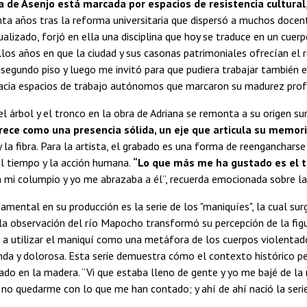
a de Asenjo está marcada por espacios de resistencia cultural
ta años tras la reforma universitaria que dispersó a muchos docente
dualizado, forjó en ella una disciplina que hoy se traduce en un cuer
llos años en que la ciudad y sus casonas patrimoniales ofrecían el r
l segundo piso y luego me invitó para que pudiera trabajar también 
 hacia espacios de trabajo autónomos que marcaron su madurez prof
l árbol y el tronco en la obra de Adriana se remonta a su origen sure
rece como una presencia sólida, un eje que articula su memor
y la fibra. Para la artista, el grabado es una forma de reengancharse
l tiempo y la acción humana.
“Lo que más me ha gustado es el tr
mi columpio y yo me abrazaba a él”, recuerda emocionada sobre la 
amental en su producción es la serie de los "maniquíes", la cual sur
a observación del río Mapocho transformó su percepción de la figu
vó a utilizar el maniquí como una metáfora de los cuerpos violentad
nda y dolorosa. Esta serie demuestra cómo el contexto histórico pe
lado en la madera. “Vi que estaba lleno de gente y yo me bajé de la 
 no quedarme con lo que me han contado; y ahí de ahí nació la series