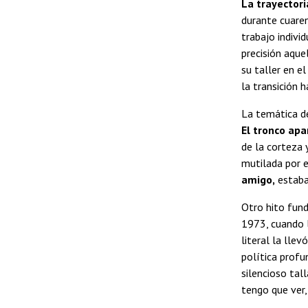
La trayectori
durante cuaren
trabajo indivi
precisión aque
su taller en e
la transición
La temática de
El tronco apa
de la corteza 
mutilada por e
amigo,
estaba 
Otro hito fund
1973, cuando l
literal la lle
política profu
silencioso tal
tengo que ver,