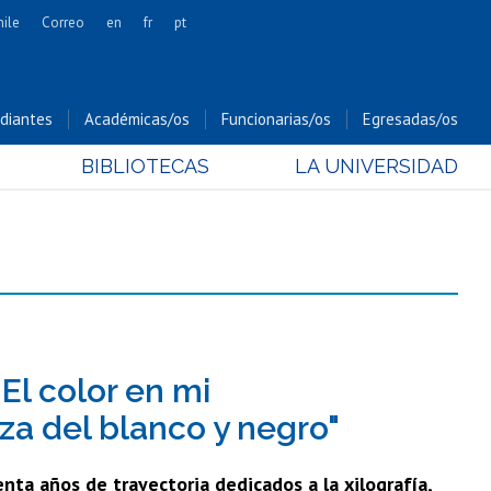
hile
Correo
en
fr
pt
Artes
Cs. Agronómicas
diantes
Académicas/os
Funcionarias/os
Egresadas/os
Cs. Forestales y Conservación
BIBLIOTECAS
LA UNIVERSIDAD
Cs. Sociales
Comunicación e Imagen
Economía y Negocios
Gobierno
Odontología
Estudios Internacionales
Bachillerato
El color en mi
Hospital Clínico
za del blanco y negro"
nta años de trayectoria dedicados a la xilografía,