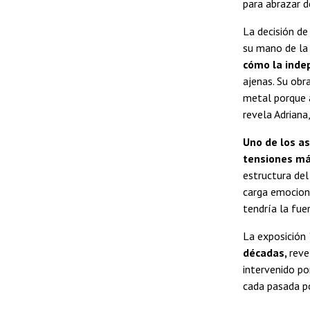
para abrazar d
La decisión de
su mano de la 
cómo la indep
ajenas. Su obr
metal porque a
revela Adriana
Uno de los as
tensiones má
estructura del
carga emociona
tendría la fue
La exposición
décadas,
reve
intervenido p
cada pasada po