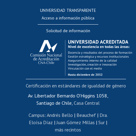
Consulta a bases de datos
UNIVERSIDAD TRANSPARENTE
Perfeccionamiento
Acceso a información pública
Editar Portafolio Académico
Solicitud de información
Evaluación docente
Calificación académica
Postulación al AUCAI
Funcionarias/os
Cursos internos de capacitación
Bienestar del personal
Certificación en estándares de igualdad de género
Portal de movilidad interna
Certificado de renta
Av. Libertador Bernardo O'Higgins 1058,
Santiago de Chile,
Casa Central
Certificado de renta honorarios
Gestión de correo uchile
Campus
:
Andrés Bello
|
Beauchef
|
Dra.
Editar páginas blancas
Eloísa Díaz
|
Juan Gómez Millas
|
Sur
|
más recintos
Extranjeras/os