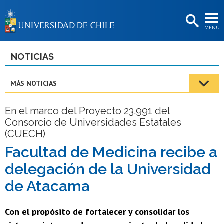
EXTENSIÓN
MENÚ
BIBLIOTECAS
LA UNIVERSIDAD
NOTICIAS
Postulantes
MÁS NOTICIAS
Estudiantes
En el marco del Proyecto 23.991 del
Académicas/os
Consorcio de Universidades Estatales
(CUECH)
Funcionarias/os
Facultad de Medicina recibe a
Egresadas/os
delegación de la Universidad
de Atacama
Con el propósito de fortalecer y consolidar los