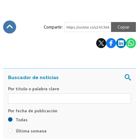
Compartir:
Copiar
https://uchile.cl/u241366
Subir
Por título o palabra clave
Todas
Última semana