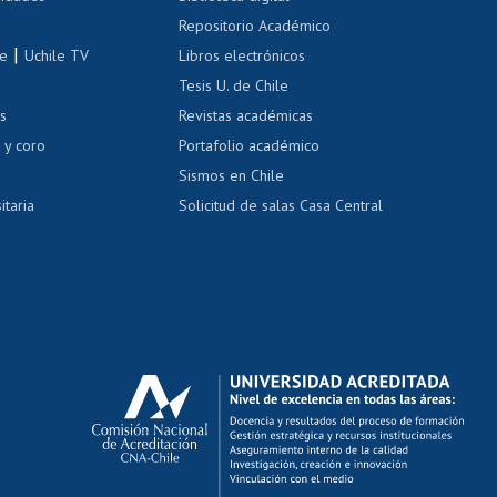
Repositorio Académico
correo uchile
|
le
Uchile TV
Libros electrónicos
nas blancas
Tesis U. de Chile
os
Revistas académicas
, sexual y violencia
Denuncias administrativas
 y coro
Portafolio académico
Sismos en Chile
itaria
Solicitud de salas Casa Central