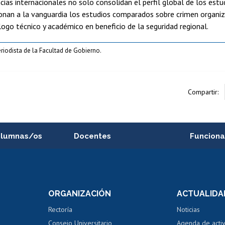
cias internacionales no solo consolidan el perfil global de los est
onan a la vanguardia los estudios comparados sobre crimen organiz
logo técnico y académico en beneficio de la seguridad regional.
eriodista de la Facultad de Gobierno.
Compartir:
alumnas/os
Docentes
Funciona
Postulación a concursos
Cursos inte
internos de investigación
capacitació
e asignaturas
Consulta a bases de datos
Bienestar d
 de notas
ORGANIZACIÓN
ACTUALIDA
Perfeccionamiento
Portal de m
 regular
Editar Portafolio Académico
Certificado
Rectoría
Noticias
tal
Evaluación docente
Certificado
Consejo Universitario
Agenda de acti