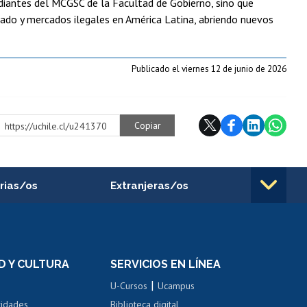
udiantes del MCGSC de la Facultad de Gobierno, sino que
ado y mercados ilegales en América Latina, abriendo nuevos
Publicado el viernes 12 de junio de 2026
Copiar
https://uchile.cl/u241370
rias/os
Extranjeras/os
rnos de
Revalidación y reconocimiento
n
de títulos
el personal
Postulación al Programa de
Movilidad Estudiantil
D Y CULTURA
SERVICIOS EN LÍNEA
ovilidad interna
Inscripción de asignaturas
|
 de renta
U-Cursos
Ucampus
Cursos de español
 de renta
vidades
Biblioteca digital