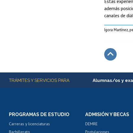
Estas experien
además posici
canales de diá
Igora Martínez, p
Subir
Más información
TRÁMITES Y SERVICIOS PARA
Alumnas/os y ex
Matrícula en línea
Inscripción y cambio d
Consulta y certificado
PROGRAMAS DE ESTUDIO
ADMISIÓN Y BECAS
Certificado de alumno
Carreras y licenciaturas
DEMRE
Servicio médico y den
Bachillerato
Postulaciones