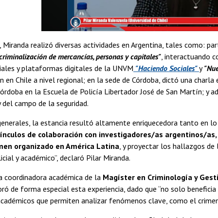
Miranda realizó diversas actividades en Argentina, tales como: par
criminalización de mercancías, personas y capitales"
, interactuando c
iales y plataformas digitales de la UNVM
"Haciendo Sociales"
y
"Nue
en Chile a nivel regional; en la sede de Córdoba, dictó una charla en
Córdoba en la Escuela de Policía Libertador José de San Martín; y
 y del campo de la seguridad.
enerales, la estancia resultó altamente enriquecedora tanto en lo
vínculos de colaboración con investigadores/as argentinos/as
imen organizado en América Latina
, y proyectar los hallazgos de 
icial y académico”, declaró Pilar Miranda.
la coordinadora académica de la
Magíster en Criminología y Gest
oró de forma especial esta experiencia, dado que “no solo beneficia 
académicos que permiten analizar fenómenos clave, como el crimen 