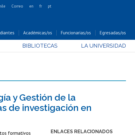
hile
Correo
en
fr
pt
Artes
Cs. Agronómicas
diantes
Académicas/os
Funcionarias/os
Egresadas/os
Cs. Forestales y Conservación
BIBLIOTECAS
LA UNIVERSIDAD
Cs. Sociales
Comunicación e Imagen
Economía y Negocios
Gobierno
Odontología
Estudios Internacionales
ía y Gestión de la
Bachillerato
s de investigación en
Hospital Clínico
ENLACES RELACIONADOS
ectos formativos