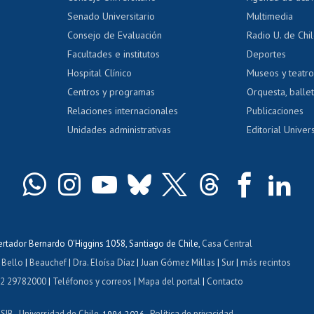
dito alumnos
honorarios
Calificación académica
Senado Universitario
Multimedia
dito exalumnos
Gestión de 
Consejo de Evaluación
Radio U. de Chi
Postulación al AUCAI
y grados
Editar pági
Facultades e institutos
Deportes
Hospital Clínico
Museos y teatr
da tecnológica
Tarjeta TUI
Wifi
Acoso laboral
s
Centros y programas
Orquesta, ballet
Relaciones internacionales
Publicaciones
Unidades administrativas
Editorial Univers
bertador Bernardo O'Higgins 1058, Santiago de Chile,
Casa Central
 Bello
|
Beauchef
|
Dra. Eloísa Díaz
|
Juan Gómez Millas
|
Sur
|
más recintos
 2 29782000
|
Teléfonos y correos
|
Mapa del portal
|
Contacto
ISIB
Universidad de Chile
Política de privacidad
-
, 1994-2026 -