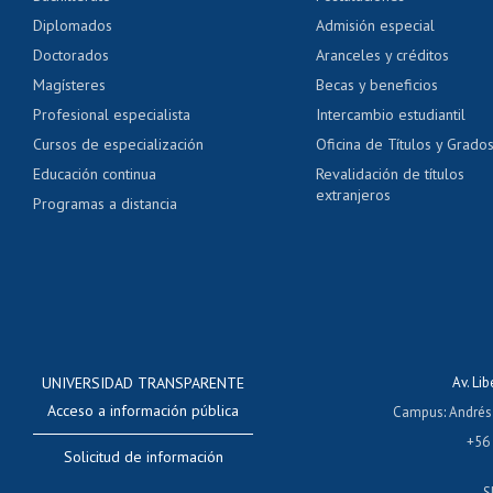
Pago de arancel y cré
Diplomados
Admisión especial
Pago de arancel y cré
Doctorados
Aranceles y créditos
Certificado de títulos 
Magísteres
Becas y beneficios
Profesional especialista
Intercambio estudiantil
Mi Uchile
Ayu
Cursos de especialización
Oficina de Títulos y Grado
Educación continua
Revalidación de títulos
extranjeros
Programas a distancia
UNIVERSIDAD TRANSPARENTE
Av. Li
Acceso a información pública
Campus
:
Andrés
+56
Solicitud de información
S