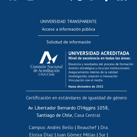
Postulación a concursos internos de investigación
Consulta a bases de datos
UNIVERSIDAD TRANSPARENTE
Perfeccionamiento
Acceso a información pública
Editar Portafolio Académico
Solicitud de información
Evaluación docente
Calificación académica
Postulación al AUCAI
Funcionarias/os
Cursos internos de capacitación
Bienestar del personal
Certificación en estándares de igualdad de género
Portal de movilidad interna
Certificado de renta
Av. Libertador Bernardo O'Higgins 1058,
Santiago de Chile,
Casa Central
Certificado de renta honorarios
Gestión de correo uchile
Campus
:
Andrés Bello
|
Beauchef
|
Dra.
Editar páginas blancas
Eloísa Díaz
|
Juan Gómez Millas
|
Sur
|