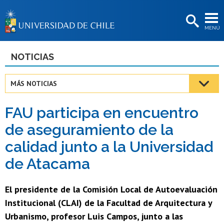
EXTENSIÓN
MENÚ
BIBLIOTECAS
LA UNIVERSIDAD
NOTICIAS
Postulantes
MÁS NOTICIAS
Estudiantes
FAU participa en encuentro
Académicas/os
de aseguramiento de la
Funcionarias/os
calidad junto a la Universidad
Egresadas/os
de Atacama
El presidente de la Comisión Local de Autoevaluación
Institucional (CLAI) de la Facultad de Arquitectura y
Urbanismo, profesor Luis Campos, junto a las