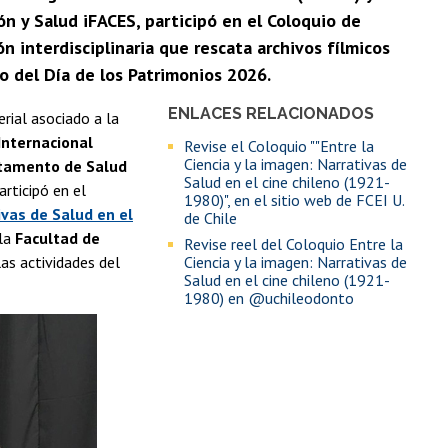
ón y Salud iFACES, participó en el Coloquio de
 interdisciplinaria que rescata archivos fílmicos
co del Día de los Patrimonios 2026.
ENLACES RELACIONADOS
rial asociado a la
Internacional
Revise el Coloquio ""Entre la
Ciencia y la imagen: Narrativas de
artamento de Salud
Salud en el cine chileno (1921-
participó en el
1980)", en el sitio web de FCEI U.
ivas de Salud en el
de Chile
 la
Facultad de
Revise reel del Coloquio Entre la
las actividades del
Ciencia y la imagen: Narrativas de
Salud en el cine chileno (1921-
1980) en @uchileodonto