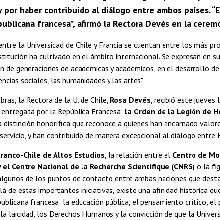
y por haber contribuido al diálogo entre ambos países. “
publicana francesa”, afirmó la Rectora Devés en la cerem
entre la Universidad de Chile y Francia se cuentan entre los más p
stitución ha cultivado en el ámbito internacional. Se expresan en su 
n de generaciones de académicas y académicos, en el desarrollo de l
encias sociales, las humanidades y las artes".
bras, la Rectora de la U. de Chile,
Rosa Devés
, recibió este jueves
 entregada por la República Francesa:
la Orden de la Legión de H
a distinción honorífica que reconoce a quienes han encarnado valore
ervicio, y han contribuido de manera excepcional al diálogo entre 
Franco-Chile de Altos Estudios
, la relación entre el
Centro de M
el Centre National de la Recherche Scientifique (CNRS)
o la fi
lgunos de los puntos de contacto entre ambas naciones que desta
lá de estas importantes iniciativas, existe una afinidad histórica 
publicana francesa: la educación pública, el pensamiento crítico, el 
la laicidad, los Derechos Humanos y la convicción de que la Univers