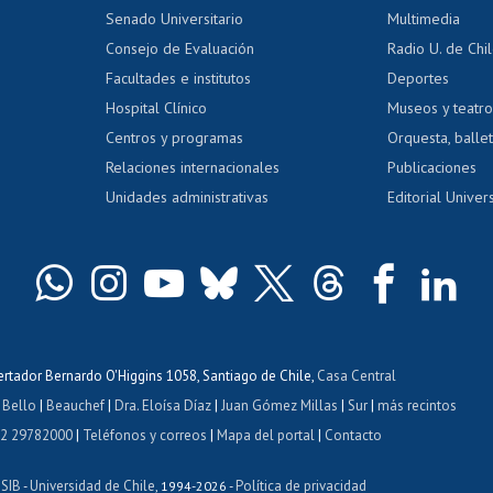
dito alumnos
honorarios
Calificación académica
Senado Universitario
Multimedia
dito exalumnos
Gestión de 
Consejo de Evaluación
Radio U. de Chi
Postulación al AUCAI
y grados
Editar pági
Facultades e institutos
Deportes
Hospital Clínico
Museos y teatr
da tecnológica
Tarjeta TUI
Wifi
Acoso laboral
s
Centros y programas
Orquesta, ballet
Relaciones internacionales
Publicaciones
Unidades administrativas
Editorial Univers
bertador Bernardo O'Higgins 1058, Santiago de Chile,
Casa Central
 Bello
|
Beauchef
|
Dra. Eloísa Díaz
|
Juan Gómez Millas
|
Sur
|
más recintos
 2 29782000
|
Teléfonos y correos
|
Mapa del portal
|
Contacto
ISIB
Universidad de Chile
Política de privacidad
-
, 1994-2026 -