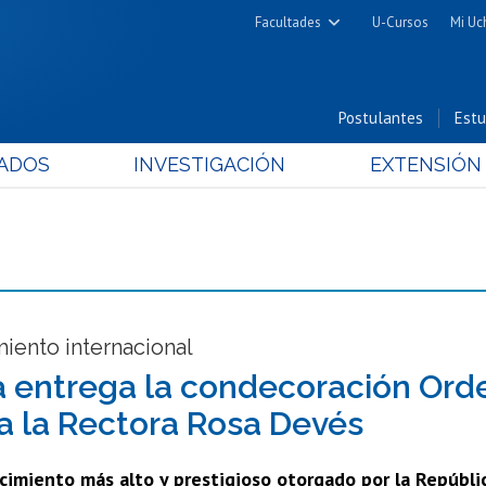
Facultades
U-Cursos
Mi Uc
Arquitectura y Urbanismo
Ciencias
Postulantes
Estu
Cs. Físicas y Matemáticas
ADOS
INVESTIGACIÓN
EXTENSIÓN
Cs. Químicas y Farmacéuticas
Cs. Veterinarias y Pecuarias
Derecho
Filosofía y Humanidades
Medicina
Estudios Avanzados en Educación
iento internacional
Nutrición y Tecnología de
a entrega la condecoración Ord
Alimentos
a la Rectora Rosa Devés
cimiento más alto y prestigioso otorgado por la Repúbli