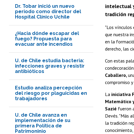
intelectual 
Dr. Tobar inició un nuevo
periodo como director del
tradición re
Hospital Clínico Uchile
"Los vínculos 
¿Hacia dónde escapar del
que nuestra in
fuego? Propuesta para
en la formació
evacuar ante incendios
derecho, las ci
U. de Chile estudia bacteria:
Con estas pala
infecciones graves y resistir
condecoración
antibióticos
Caballero,
un
compromiso y s
Estudio analiza percepción
del riesgo por plaguicidas en
La
iniciativa 
trabajadores
Matemático y 
Sazié
fueron a
U. de Chile avanza en
Devés. "Más al
implementación de su
la tradición re
primera Política de
conocimiento, 
Patrimoninio