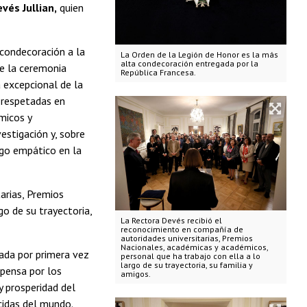
vés Jullian,
quien
 condecoración a la
La Orden de la Legión de Honor es la más
alta condecoración entregada por la
te la ceremonia
República Francesa.
 excepcional de la
s respetadas en
micos y
estigación y, sobre
zgo empático en la
arias, Premios
o de su trayectoria,
La Rectora Devés recibió el
reconocimiento en compañía de
autoridades universitarias, Premios
Nacionales, académicas y académicos,
gada por primera vez
personal que ha trabajo con ella a lo
largo de su trayectoria, su familia y
mpensa por los
amigos.
 y prosperidad del
cidas del mundo.