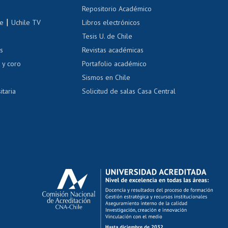
Repositorio Académico
correo uchile
|
le
Uchile TV
Libros electrónicos
nas blancas
Tesis U. de Chile
os
Revistas académicas
, sexual y violencia
Denuncias administrativas
 y coro
Portafolio académico
Sismos en Chile
itaria
Solicitud de salas Casa Central