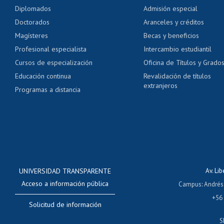
Pago de arancel y cré
Diplomados
Admisión especial
Pago de arancel y cré
Doctorados
Aranceles y créditos
Certificado de títulos 
Magísteres
Becas y beneficios
Profesional especialista
Intercambio estudiantil
Mi Uchile
Ayu
Cursos de especialización
Oficina de Títulos y Grado
Educación continua
Revalidación de títulos
extranjeros
Programas a distancia
UNIVERSIDAD TRANSPARENTE
Av. Li
Acceso a información pública
Campus
:
Andrés
+56
Solicitud de información
S