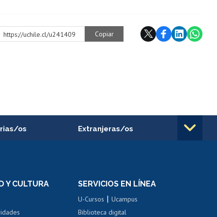
Copiar
https://uchile.cl/u241409
rias/os
Extranjeras/os
rnos de
Revalidación y reconocimiento
n
de títulos
el personal
Postulación al Programa de
Movilidad Estudiantil
D Y CULTURA
SERVICIOS EN LÍNEA
ovilidad interna
Inscripción de asignaturas
|
 de renta
U-Cursos
Ucampus
Cursos de español
 de renta
vidades
Biblioteca digital