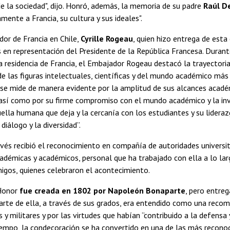
de la sociedad", dijo. Honró, además, la memoria de su padre
Raúl De
ente a Francia, su cultura y sus ideales".
or de Francia en Chile,
Cyrille Rogeau
, quien hizo entrega de esta
en representación del Presidente de la República Francesa. Duran
a residencia de Francia, el Embajador Rogeau destacó la trayectoria
de las figuras intelectuales, científicas y del mundo académico má
l “se mide de manera evidente por la amplitud de sus alcances acadé
 así como por su firme compromiso con el mundo académico y la inv
uella humana que deja y la cercanía con los estudiantes y su lidera
diálogo y la diversidad”.
és recibió el reconocimiento en compañía de autoridades universit
adémicas y académicos, personal que ha trabajado con ella a lo larg
migos, quienes celebraron el acontecimiento.
 Honor
fue creada en 1802 por Napoleón Bonaparte
, pero entre
arte de ella, a través de sus grados, era entendido como una reco
es y militares y por las virtudes que habían “contribuido a la defensa
tiempo, la condecoración se ha convertido en una de las más recono