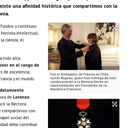
Existe una afinidad histórica que compartimos con la
onia.
rofundos y continuos
historia intelectual,
a ciencia, el
 la más alta
onor en el rango de
s de excelencia,
Fue el Embajador de Francia en Chile,
Francia y el mundo.
Cyrille Rogeau, quien hizo entrega de esta
condecoración a la Rectora Devés en
representación del Presidente de la
República Francesa.
odelamiento
gura de
Lorenzo
có la Rectora
que compartimos con
papel social del
idad debe contribuir