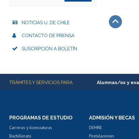
NOTICIAS U. DE CHILE
Subir
CONTACTO DE PRENSA
SUSCRIPCIÓN A BOLETÍN
Más información
TRÁMITES Y SERVICIOS PARA
Alumnas/os y ex
Matrícula en línea
Inscripción y cambio d
Consulta y certificado
PROGRAMAS DE ESTUDIO
ADMISIÓN Y BECAS
Certificado de alumno
Carreras y licenciaturas
DEMRE
Servicio médico y den
Bachillerato
Postulaciones