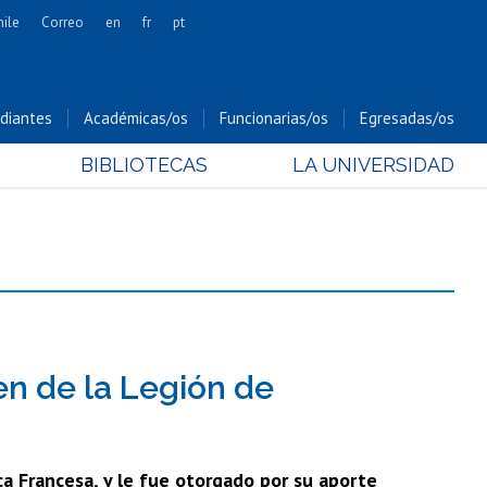
hile
Correo
en
fr
pt
Artes
Cs. Agronómicas
diantes
Académicas/os
Funcionarias/os
Egresadas/os
Cs. Forestales y Conservación
BIBLIOTECAS
LA UNIVERSIDAD
Cs. Sociales
Comunicación e Imagen
Economía y Negocios
Gobierno
Odontología
Estudios Internacionales
Bachillerato
en de la Legión de
Hospital Clínico
ca Francesa, y le fue otorgado por su aporte