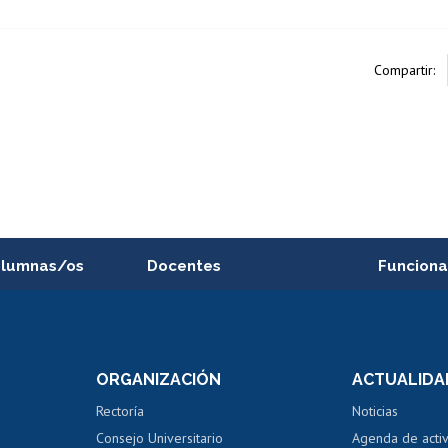
Compartir:
alumnas/os
Docentes
Funciona
Postulación a concursos
Cursos inte
internos de investigación
capacitació
e asignaturas
Consulta a bases de datos
Bienestar d
 de notas
ORGANIZACIÓN
ACTUALIDA
Perfeccionamiento
Portal de m
 regular
Editar Portafolio Académico
Certificado
Rectoría
Noticias
tal
Evaluación docente
Certificado
Consejo Universitario
Agenda de acti