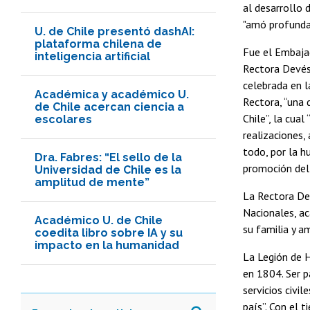
al desarrollo 
"amó profundam
U. de Chile presentó dashAI:
plataforma chilena de
Fue el Embajad
inteligencia artificial
Rectora Devés 
celebrada en l
Académica y académico U.
Rectora, “una 
de Chile acercan ciencia a
Chile”, la cua
escolares
realizaciones,
todo, por la h
Dra. Fabres: “El sello de la
promoción del 
Universidad de Chile es la
amplitud de mente”
La Rectora Dev
Nacionales, ac
Académico U. de Chile
su familia y a
coedita libro sobre IA y su
impacto en la humanidad
La Legión de
en 1804. Ser p
servicios civil
país”. Con el 