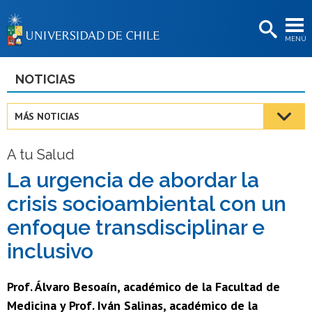
EXTENSIÓN
MENÚ
BIBLIOTECAS
LA UNIVERSIDAD
NOTICIAS
Postulantes
MÁS NOTICIAS
Estudiantes
A tu Salud
Académicas/os
La urgencia de abordar la
Funcionarias/os
crisis socioambiental con un
Egresadas/os
enfoque transdisciplinar e
inclusivo
Prof. Álvaro Besoaín, académico de la Facultad de
Medicina y Prof. Iván Salinas, académico de la