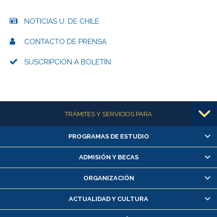
NOTICIAS U. DE CHILE
CONTACTO DE PRENSA
SUSCRIPCIÓN A BOLETÍN
Más información
TRÁMITES Y SERVICIOS PARA
PROGRAMAS DE ESTUDIO
Alumnas/os y exalumnas/os
Matrícula en línea
ADMISIÓN Y BECAS
Inscripción y cambio de asignaturas
ORGANIZACIÓN
Consulta y certificado de notas
Certificado de alumno regular
ACTUALIDAD Y CULTURA
Servicio médico y dental