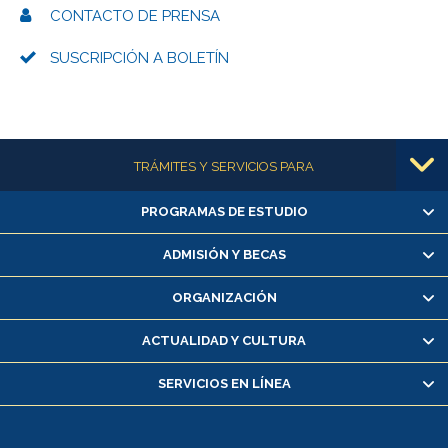
CONTACTO DE PRENSA
SUSCRIPCIÓN A BOLETÍN
Más información
TRÁMITES Y SERVICIOS PARA
PROGRAMAS DE ESTUDIO
Alumnas/os y exalumnas/os
Matrícula en línea
ADMISIÓN Y BECAS
Inscripción y cambio de asignaturas
ORGANIZACIÓN
Consulta y certificado de notas
Certificado de alumno regular
ACTUALIDAD Y CULTURA
Servicio médico y dental
SERVICIOS EN LÍNEA
Pago de arancel y crédito alumnos
Pago de arancel y crédito exalumnos
Certificado de títulos y grados