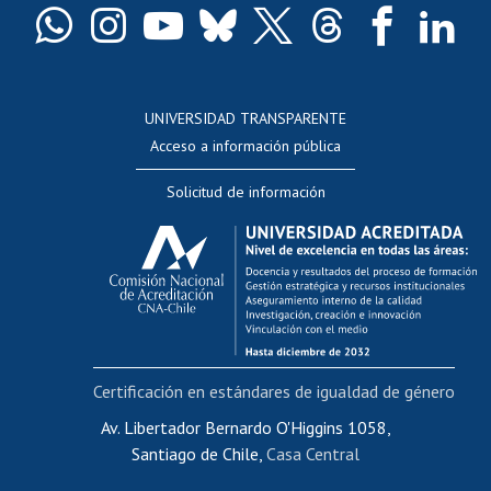
Docentes
Postulación a concursos internos de investigación
Consulta a bases de datos
UNIVERSIDAD TRANSPARENTE
Perfeccionamiento
Acceso a información pública
Editar Portafolio Académico
Solicitud de información
Evaluación docente
Calificación académica
Postulación al AUCAI
Funcionarias/os
Cursos internos de capacitación
Bienestar del personal
Certificación en estándares de igualdad de género
Portal de movilidad interna
Certificado de renta
Av. Libertador Bernardo O'Higgins 1058,
Santiago de Chile,
Casa Central
Certificado de renta honorarios
Gestión de correo uchile