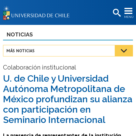
EXTENSIÓN
MENÚ
BIBLIOTECAS
LA UNIVERSIDAD
NOTICIAS
Postulantes
MÁS NOTICIAS
Estudiantes
Colaboración institucional
Académicas/os
U. de Chile y Universidad
Funcionarias/os
Autónoma Metropolitana de
Egresadas/os
México profundizan su alianza
con participación en
Seminario Internacional
La presencia de representantes de la institución