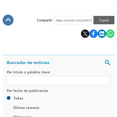
Compartir:
Copiar
https://uchile.cl/u241422
Subir
Por título o palabra clave
Todas
Última semana