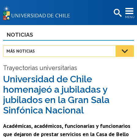
EXTENSIÓN
MENÚ
BIBLIOTECAS
LA UNIVERSIDAD
NOTICIAS
Postulantes
MÁS NOTICIAS
Estudiantes
Trayectorias universitarias
Académicas/os
Universidad de Chile
Funcionarias/os
homenajeó a jubiladas y
Egresadas/os
jubilados en la Gran Sala
Sinfónica Nacional
Académicas, académicos, funcionarias y funcionarios
que dejaron de prestar servicios en la Casa de Bello