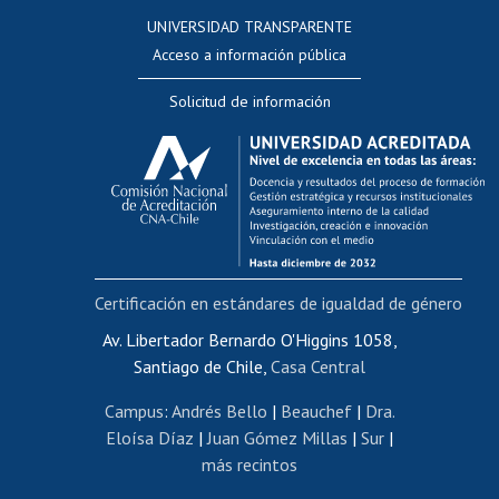
Consulta a bases de datos
UNIVERSIDAD TRANSPARENTE
Perfeccionamiento
Acceso a información pública
Editar Portafolio Académico
Solicitud de información
Evaluación docente
Calificación académica
Postulación al AUCAI
Funcionarias/os
Cursos internos de capacitación
Bienestar del personal
Certificación en estándares de igualdad de género
Portal de movilidad interna
Certificado de renta
Av. Libertador Bernardo O'Higgins 1058,
Santiago de Chile,
Casa Central
Certificado de renta honorarios
Gestión de correo uchile
Campus
:
Andrés Bello
|
Beauchef
|
Dra.
Editar páginas blancas
Eloísa Díaz
|
Juan Gómez Millas
|
Sur
|
más recintos
Extranjeras/os