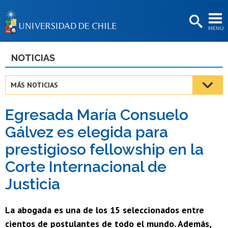
EXTENSIÓN
MENÚ
BIBLIOTECAS
LA UNIVERSIDAD
NOTICIAS
Postulantes
MÁS NOTICIAS
Estudiantes
Egresada María Consuelo
Académicas/os
Gálvez es elegida para
Funcionarias/os
prestigioso fellowship en la
Egresadas/os
Corte Internacional de
Justicia
La abogada es una de los 15 seleccionados entre
cientos de postulantes de todo el mundo. Además,