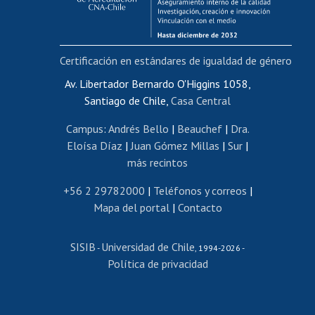
Funcionarias/os
Cursos internos de capacitación
Bienestar del personal
Certificación en estándares de igualdad de género
Portal de movilidad interna
Certificado de renta
Av. Libertador Bernardo O'Higgins 1058,
Santiago de Chile,
Casa Central
Certificado de renta honorarios
Gestión de correo uchile
Campus
:
Andrés Bello
|
Beauchef
|
Dra.
Editar páginas blancas
Eloísa Díaz
|
Juan Gómez Millas
|
Sur
|
más recintos
Extranjeras/os
Revalidación y reconocimiento de títulos
+56 2 29782000
|
Teléfonos y correos
|
Mapa del portal
|
Contacto
Postulación al Programa de Movilidad Estudiantil
Inscripción de asignaturas
SISIB
Universidad de Chile
Cursos de español
-
, 1994-2026 -
Política de privacidad
Mi Uchile
Ayuda tecnológica
Tarjeta TUI
Wifi
Acoso laboral, sexual y violencia