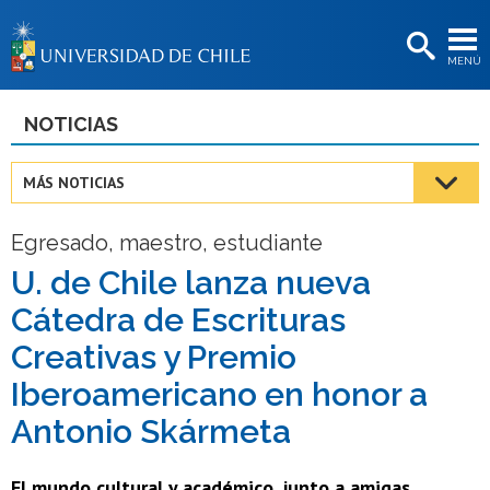
EXTENSIÓN
MENÚ
BIBLIOTECAS
LA UNIVERSIDAD
NOTICIAS
Postulantes
MÁS NOTICIAS
Estudiantes
Egresado, maestro, estudiante
Académicas/os
U. de Chile lanza nueva
Funcionarias/os
Cátedra de Escrituras
Egresadas/os
Creativas y Premio
Iberoamericano en honor a
Antonio Skármeta
El mundo cultural y académico, junto a amigas,