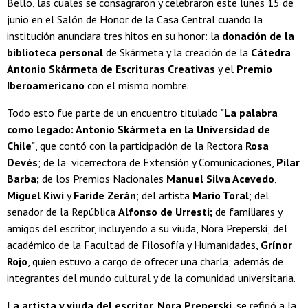
Bello, las cuales se consagraron y celebraron este lunes 15 de
junio en el Salón de Honor de la Casa Central cuando la
institución anunciara tres hitos en su honor: la
donación de la
biblioteca personal
de Skármeta y la creación de la
Cátedra
Antonio Skármeta de Escrituras Creativas
y el
Premio
Iberoamericano
con el mismo nombre.
Todo esto fue parte de un encuentro titulado
"La palabra
como legado: Antonio Skármeta en la Universidad de
Chile"
, que contó con la participación de la Rectora
Rosa
Devés
; de la vicerrectora de Extensión y Comunicaciones,
Pilar
Barba;
de los Premios Nacionales
Manuel Silva Acevedo
,
Miguel Kiwi
y
Faride Zerán
; del artista
Mario Toral
; del
senador de la República
Alfonso de Urresti;
de familiares y
amigos del escritor, incluyendo a su viuda, Nora Preperski; del
académico de la Facultad de Filosofía y Humanidades,
Grínor
Rojo
, quien estuvo a cargo de ofrecer una charla; además de
integrantes del mundo cultural y de la comunidad universitaria.
La
artista y viuda del escritor, Nora Preperski,
se refirió a la