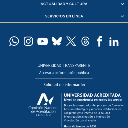
Certificado de alumno regular
ACTUALIDAD Y CULTURA
Servicio médico y dental
SERVICIOS EN LÍNEA
Pago de arancel y crédito alumnos
Pago de arancel y crédito exalumnos
Certificado de títulos y grados
Docentes
Postulación a concursos internos de investigación
Consulta a bases de datos
UNIVERSIDAD TRANSPARENTE
Perfeccionamiento
Acceso a información pública
Editar Portafolio Académico
Solicitud de información
Evaluación docente
Calificación académica
Postulación al AUCAI
Funcionarias/os
Cursos internos de capacitación