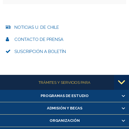
NOTICIAS U. DE CHILE
CONTACTO DE PRENSA
SUSCRIPCIÓN A BOLETÍN
Más información
TRÁMITES Y SERVICIOS PARA
PROGRAMAS DE ESTUDIO
Alumnas/os y exalumnas/os
Matrícula en línea
ADMISIÓN Y BECAS
Inscripción y cambio de asignaturas
ORGANIZACIÓN
Consulta y certificado de notas