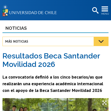
EXTENSIÓN
MENÚ
BIBLIOTECAS
LA UNIVERSIDAD
NOTICIAS
Postulantes
MÁS NOTICIAS
Estudiantes
Resultados Beca Santander
Académicas/os
Movilidad 2026
Funcionarias/os
La convocatoria definió a los cinco becarios/as que
Egresadas/os
realizarán una experiencia académica internacional
con el apoyo de la Beca Santander Movilidad 2026