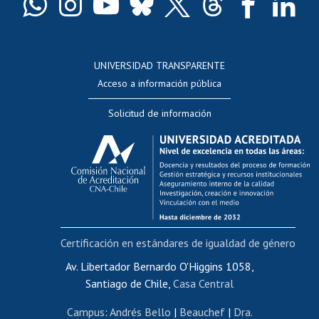
Docentes
Postulación a concursos internos de investigación
Consulta a bases de datos
UNIVERSIDAD TRANSPARENTE
Perfeccionamiento
Acceso a información pública
Editar Portafolio Académico
Solicitud de información
Evaluación docente
Calificación académica
Postulación al AUCAI
Funcionarias/os
Cursos internos de capacitación
Bienestar del personal
Certificación en estándares de igualdad de género
Portal de movilidad interna
Certificado de renta
Av. Libertador Bernardo O'Higgins 1058,
Santiago de Chile,
Casa Central
Certificado de renta honorarios
Gestión de correo uchile
Campus
:
Andrés Bello
|
Beauchef
|
Dra.