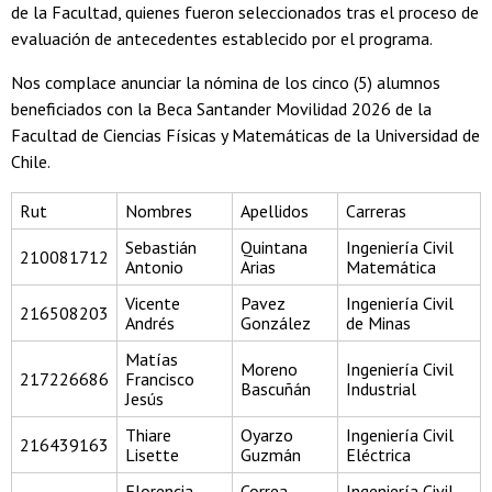
de la Facultad, quienes fueron seleccionados tras el proceso de
evaluación de antecedentes establecido por el programa.
Nos complace anunciar la nómina de los cinco (5) alumnos
beneficiados con la Beca Santander Movilidad 2026 de la
Facultad de Ciencias Físicas y Matemáticas de la Universidad de
Chile.
Rut
Nombres
Apellidos
Carreras
Sebastián
Quintana
Ingeniería Civil
210081712
Antonio
Arias
Matemática
Vicente
Pavez
Ingeniería Civil
216508203
Andrés
González
de Minas
Matías
Moreno
Ingeniería Civil
217226686
Francisco
Bascuñán
Industrial
Jesús
Thiare
Oyarzo
Ingeniería Civil
216439163
Lisette
Guzmán
Eléctrica
Florencia
Correa
Ingeniería Civil