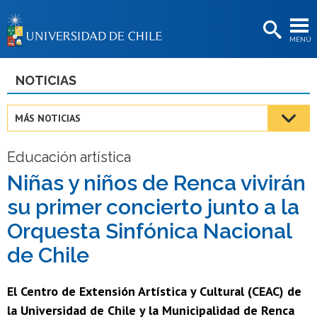
EXTENSIÓN
MENÚ
BIBLIOTECAS
LA UNIVERSIDAD
NOTICIAS
Postulantes
MÁS NOTICIAS
Estudiantes
Educación artística
Académicas/os
Niñas y niños de Renca vivirán
Funcionarias/os
su primer concierto junto a la
Egresadas/os
Orquesta Sinfónica Nacional
de Chile
El Centro de Extensión Artística y Cultural (CEAC) de
la Universidad de Chile y la Municipalidad de Renca