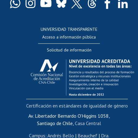
Docentes
Postulación a concursos internos de investigación
Consulta a bases de datos
UNIVERSIDAD TRANSPARENTE
Perfeccionamiento
Acceso a información pública
Editar Portafolio Académico
Solicitud de información
Evaluación docente
Calificación académica
Postulación al AUCAI
Funcionarias/os
Cursos internos de capacitación
Bienestar del personal
Certificación en estándares de igualdad de género
Portal de movilidad interna
Certificado de renta
Av. Libertador Bernardo O'Higgins 1058,
Santiago de Chile,
Casa Central
Certificado de renta honorarios
Gestión de correo uchile
Campus
:
Andrés Bello
|
Beauchef
|
Dra.