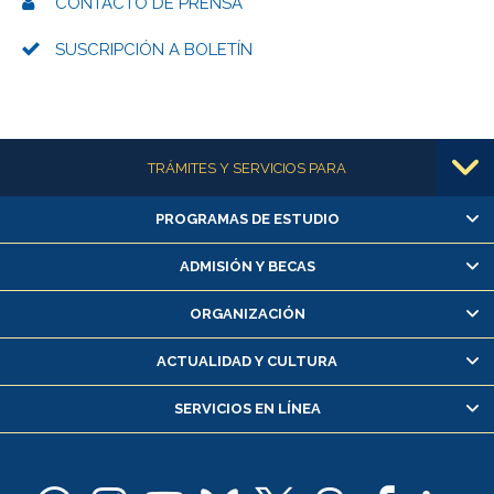
CONTACTO DE PRENSA
SUSCRIPCIÓN A BOLETÍN
Más información
TRÁMITES Y SERVICIOS PARA
PROGRAMAS DE ESTUDIO
Alumnas/os y exalumnas/os
Matrícula en línea
ADMISIÓN Y BECAS
Inscripción y cambio de asignaturas
ORGANIZACIÓN
Consulta y certificado de notas
Certificado de alumno regular
ACTUALIDAD Y CULTURA
Servicio médico y dental
SERVICIOS EN LÍNEA
Pago de arancel y crédito alumnos
Pago de arancel y crédito exalumnos
Certificado de títulos y grados