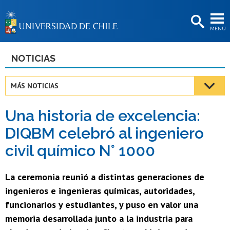
EXTENSIÓN
MENÚ
BIBLIOTECAS
LA UNIVERSIDAD
NOTICIAS
Postulantes
MÁS NOTICIAS
Estudiantes
Una historia de excelencia:
Académicas/os
DIQBM celebró al ingeniero
Funcionarias/os
civil químico N° 1000
Egresadas/os
La ceremonia reunió a distintas generaciones de
ingenieros e ingenieras químicas, autoridades,
funcionarios y estudiantes, y puso en valor una
memoria desarrollada junto a la industria para