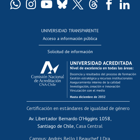
Docentes
Postulación a concursos internos de investigación
Consulta a bases de datos
UNIVERSIDAD TRANSPARENTE
Perfeccionamiento
Acceso a información pública
Editar Portafolio Académico
Solicitud de información
Evaluación docente
Calificación académica
Postulación al AUCAI
Funcionarias/os
Cursos internos de capacitación
Bienestar del personal
Certificación en estándares de igualdad de género
Portal de movilidad interna
Certificado de renta
Av. Libertador Bernardo O'Higgins 1058,
Santiago de Chile,
Casa Central
Certificado de renta honorarios
Gestión de correo uchile
Campus
:
Andrés Bello
|
Beauchef
|
Dra.