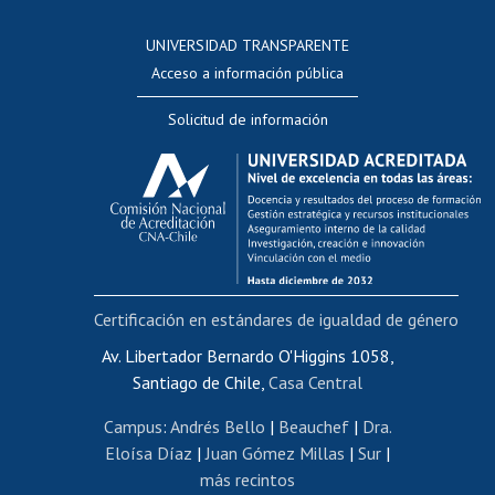
Consulta a bases de datos
UNIVERSIDAD TRANSPARENTE
Perfeccionamiento
Acceso a información pública
Editar Portafolio Académico
Solicitud de información
Evaluación docente
Calificación académica
Postulación al AUCAI
Funcionarias/os
Cursos internos de capacitación
Bienestar del personal
Certificación en estándares de igualdad de género
Portal de movilidad interna
Certificado de renta
Av. Libertador Bernardo O'Higgins 1058,
Santiago de Chile,
Casa Central
Certificado de renta honorarios
Gestión de correo uchile
Campus
:
Andrés Bello
|
Beauchef
|
Dra.
Editar páginas blancas
Eloísa Díaz
|
Juan Gómez Millas
|
Sur
|
más recintos
Extranjeras/os