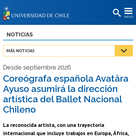
EXTENSIÓN
MENÚ
BIBLIOTECAS
LA UNIVERSIDAD
NOTICIAS
Postulantes
MÁS NOTICIAS
Estudiantes
Desde septiembre 2026
Académicas/os
Coreógrafa española Avatâra
Funcionarias/os
Ayuso asumirá la dirección
Egresadas/os
artística del Ballet Nacional
Chileno
La reconocida artista, con una trayectoria
internacional que incluye trabajos en Europa, África,