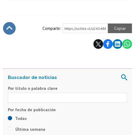
Compartir:
Copiar
https://uchile.cl/u241486
Subir
Por título o palabra clave
Todas
Última semana