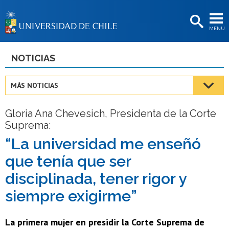
EXTENSIÓN
MENÚ
BIBLIOTECAS
LA UNIVERSIDAD
NOTICIAS
Postulantes
MÁS NOTICIAS
Estudiantes
Gloria Ana Chevesich, Presidenta de la Corte
Académicas/os
Suprema:
Funcionarias/os
“La universidad me enseñó
que tenía que ser
Egresadas/os
disciplinada, tener rigor y
siempre exigirme”
La primera mujer en presidir la Corte Suprema de