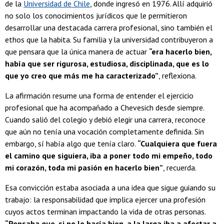
de la
Universidad de Chile
, donde ingresó en 1976. Allí adquirió
no solo los conocimientos jurídicos que le permitieron
desarrollar una destacada carrera profesional, sino también el
ethos que la habita. Su familia y la universidad contribuyeron a
que pensara que la única manera de actuar
“era hacerlo bien,
había que ser rigurosa, estudiosa, disciplinada, que es lo
que yo creo que más me ha caracterizado”
, reflexiona.
La afirmación resume una forma de entender el ejercicio
profesional que ha acompañado a Chevesich desde siempre.
Cuando salió del colegio y debió elegir una carrera, reconoce
que aún no tenía una vocación completamente definida. Sin
embargo, sí había algo que tenía claro.
“Cualquiera que fuera
el camino que siguiera, iba a poner todo mi empeño, todo
mi corazón, toda mi pasión en hacerlo bien”
, recuerda.
Esa convicción estaba asociada a una idea que sigue guiando su
trabajo: la responsabilidad que implica ejercer una profesión
cuyos actos terminan impactando la vida de otras personas.
“Pensaba que, si no lo hacía bien, a la larga iba a afectar a