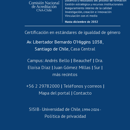
Funcionarias/os
Cursos internos de capacitación
Bienestar del personal
Certificación en estándares de igualdad de género
Portal de movilidad interna
Certificado de renta
Av. Libertador Bernardo O'Higgins 1058,
Santiago de Chile,
Casa Central
Certificado de renta honorarios
Gestión de correo uchile
Campus
:
Andrés Bello
|
Beauchef
|
Dra.
Editar páginas blancas
Eloísa Díaz
|
Juan Gómez Millas
|
Sur
|
más recintos
Extranjeras/os
Revalidación y reconocimiento de títulos
+56 2 29782000
|
Teléfonos y correos
|
Mapa del portal
|
Contacto
Postulación al Programa de Movilidad Estudiantil
Inscripción de asignaturas
SISIB
Universidad de Chile
Cursos de español
-
, 1994-2026 -
Política de privacidad
Mi Uchile
Ayuda tecnológica
Tarjeta TUI
Wifi