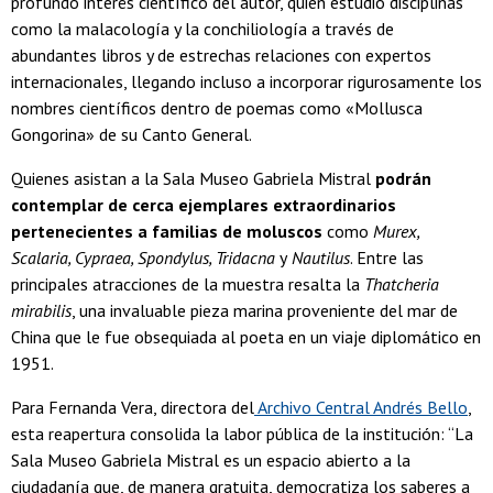
profundo interés científico del autor, quien estudió disciplinas
como la malacología y la conchiliología a través de
abundantes libros y de estrechas relaciones con expertos
internacionales, llegando incluso a incorporar rigurosamente los
nombres científicos dentro de poemas como «Mollusca
Gongorina» de su Canto General.
Quienes asistan a la Sala Museo Gabriela Mistral
podrán
contemplar de cerca ejemplares extraordinarios
pertenecientes a familias de moluscos
como
Murex,
Scalaria, Cypraea, Spondylus, Tridacna
y
Nautilus
. Entre las
principales atracciones de la muestra resalta la
Thatcheria
mirabilis
, una invaluable pieza marina proveniente del mar de
China que le fue obsequiada al poeta en un viaje diplomático en
1951.
Para Fernanda Vera, directora del
Archivo Central Andrés Bello
,
esta reapertura consolida la labor pública de la institución: “La
Sala Museo Gabriela Mistral es un espacio abierto a la
ciudadanía que, de manera gratuita, democratiza los saberes a