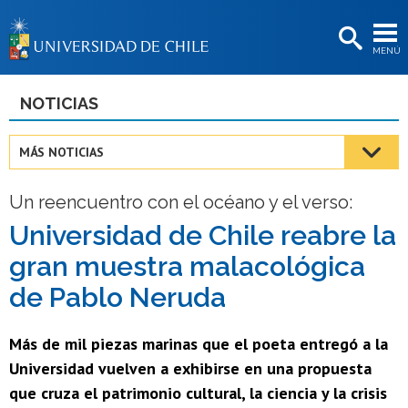
EXTENSIÓN
MENÚ
BIBLIOTECAS
LA UNIVERSIDAD
NOTICIAS
Postulantes
MÁS NOTICIAS
Estudiantes
Un reencuentro con el océano y el verso:
Académicas/os
Universidad de Chile reabre la
Funcionarias/os
gran muestra malacológica
Egresadas/os
de Pablo Neruda
Más de mil piezas marinas que el poeta entregó a la
Universidad vuelven a exhibirse en una propuesta
que cruza el patrimonio cultural, la ciencia y la crisis