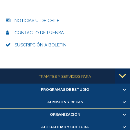
NOTICIAS U. DE CHILE
CONTACTO DE PRENSA
SUSCRIPCIÓN A BOLETÍN
Más información
TRÁMITES Y SERVICIOS PARA
PROGRAMAS DE ESTUDIO
Alumnas/os y exalumnas/os
Matrícula en línea
ADMISIÓN Y BECAS
Inscripción y cambio de asignaturas
ORGANIZACIÓN
Consulta y certificado de notas
Certificado de alumno regular
ACTUALIDAD Y CULTURA